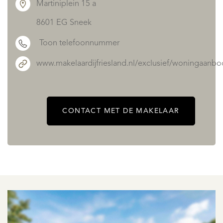
Martiniplein 15 a
8601 EG Sneek
Toon telefoonnummer
www.makelaardijfriesland.nl/exclusief/woningaanbo
CONTACT MET DE MAKELAAR