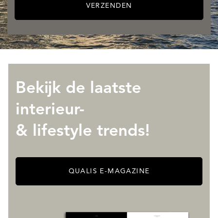
VERZENDEN
Bekijk de laatste
interieur-
OVER QUALIS
& lifestyle trends!
QUALIS E-MAGAZINE