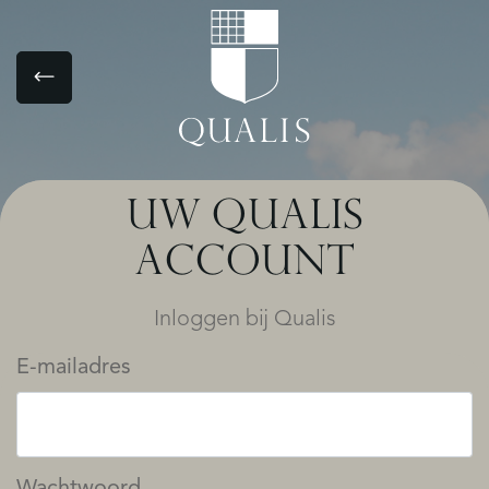
UW QUALIS
ACCOUNT
Inloggen bij Qualis
E-mailadres
Wachtwoord