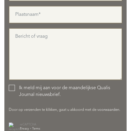
OVER QUALIS
Ik meld mij aan voor de maandelijkse Qualis
Journal nieuwsbrief.
Door op verzenden te klikken, gaat u akkoord met de
voorwaarden
.
reCAPTCHA
Privacy
•
Terms