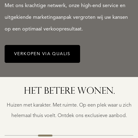
Met ons krachtige netwerk, onze high-end service en
uitgekiende marketingaanpak vergroten wij uw kansen
op een optimaal verkoopresultaat.
VERKOPEN VIA QUALIS
SPRUNDEL
AAT
KROMMESTRAAT
HET BETERE WONEN.
45
€
Huizen met karakter. Met ruimte. Op een plek waar u zich
995.000
K.K.
helemaal thuis voelt. Ontdek ons exclusieve aanbod.