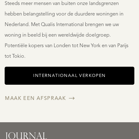
Steeds meer mensen van buiten onze landsgrenzen
hebben belangstelling voor de duurdere woningen in
Nederland. Met Qualis International brengen we uw
woning in beeld bij een wereldwijde doelgroep.
Potentiële kopers van Londen tot New York en van Parijs
tot Tokio.
INTERNATIONAAL VERKOPEN
MAAK EEN AFSPRAAK
Uw
woning
Winn
opnieuw
|
leren
exclu
JOURNAL
zien
vaart