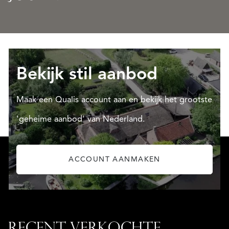
Ontdek
Stap
wat
aan
er
boord
LEES
LEES
kan
van ee
MEER
MEE
Bekijk stil aanbod
ontstaan.
Waters
Maak een Qualis account aan en bekijk het grootste
AANBOD
'geheime aanbod' van Nederland.
ACCOUNT AANMAKEN
DIENSTEN