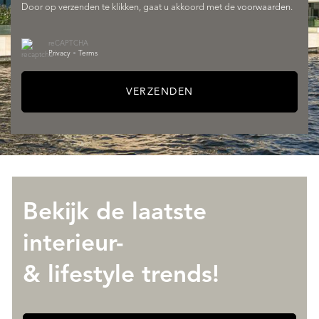
Door op verzenden te klikken, gaat u akkoord met de
voorwaarden
.
DIENSTEN
reCAPTCHA
Privacy
•
Terms
VERZENDEN
Bekijk de laatste
OVER QUALIS
interieur-
& lifestyle trends!