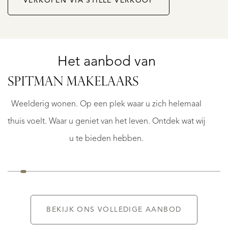
VERKOPEN VIA STILLE VERKOOP
Het aanbod van
ARNHEM
SPITMAN MAKELAARS
N
KONINGSWEG
23
Weelderig wonen. Op een plek waar u zich helemaal
€
thuis voelt. Waar u geniet van het leven. Ontdek wat wij
1.895.000
K.K.
u te bieden hebben.
BEKIJK ONS VOLLEDIGE AANBOD