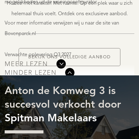
mogelijkheden uit de woningconfigurator.
Huizen met karakter. Met ruimte. Op een plek waar u zich
1.650.000
K.K.
helemaal thuis voelt. Ontdek ons exclusieve aanbod.
Voor meer informatie verwijzen wij u naar de site van
Bovenparck.nl
Verwachte oplevering Q3 2027
BEKIJK ONS VOLLEDIGE AANBOD
MEER LEZEN
AANBOD
MINDER LEZEN
Anton de Komweg 3 is
succesvol verkocht door
Spitman Makelaars
DIENSTEN