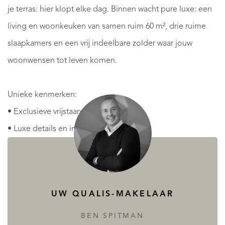
je terras: hier klopt elke dag. Binnen wacht pure luxe: een
living en woonkeuken van samen ruim 60 m², drie ruime
slaapkamers en een vrij indeelbare zolder waar jouw
woonwensen tot leven komen.
Unieke kenmerken:
• Exclusieve vrijstaande villa
• Luxe details en imposante erker
• Ruime tuin rondom
• Garage en eigen oprit
• Energiebewust en duurzaam
UW QUALIS-MAKELAAR
Specificaties:
BEN SPITMAN