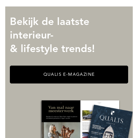
OVER QUALIS
Bekijk de laatste
interieur-
& lifestyle trends!
QUALIS E-MAGAZINE