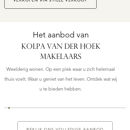
VERKOPEN VIA STILLE VERKOOP
Het aanbod van
ROTTERDAM
KOLPA VAN DER HOEK
VAN
DER
E
MAKELAARS
RLAAN
HOEVENPLEIN
232
Weelderig wonen. Op een plek waar u zich helemaal
€
thuis voelt. Waar u geniet van het leven. Ontdek wat wij
1.250.000
K.K.
u te bieden hebben.
BEKIJK ONS VOLLEDIGE AANBOD