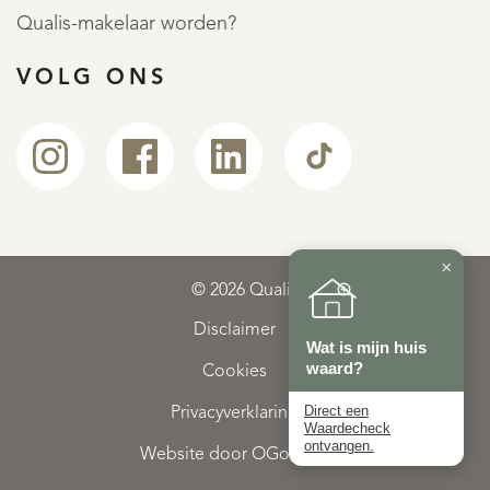
Qualis-makelaar worden?
VOLG ONS
×
© 2026 Qualis
Disclaimer
Wat is mijn huis
waard?
Cookies
Direct een
Privacyverklaring
Waardecheck
ontvangen.
Website door OGonline