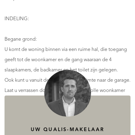
INDELING:
Begane grond:
U komt de woning binnen via een ruime hal, die toegang
geeft tot de woonkamer en de gang waaraan de 4
slaapkamers, de badkamer en het toilet zijn gelegen.
Ook kunt u vanuit de hal via een wasruimte naar de garage.
Laat u verrassen door de lichte en sfeervolle woonkamer
met grote raampartijen aan twee zijden met openslaande
deuren naar de tuin, houten parketvloer en een open
haard.
UW QUALIS-MAKELAAR
De keuken met plavuizen vloer bevindt zich aan de kant