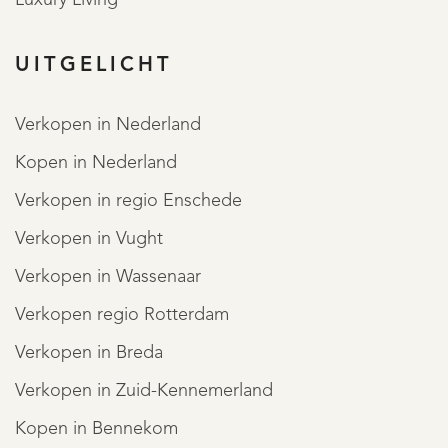
uitnodiging tot het doen van een bod of om in
UITGELICHT
onderhandeling te treden.
Er kunnen geen rechten worden ontleend aan deze
Verkopen in Nederland
woninginformatie.
Kopen in Nederland
MEER LEZEN
MINDER LEZEN
Verkopen in regio Enschede
Verkopen in Vught
Verkopen in Wassenaar
Verkopen regio Rotterdam
Verkopen in Breda
REGISTREER
Verkopen in Zuid-Kennemerland
Kopen in Bennekom