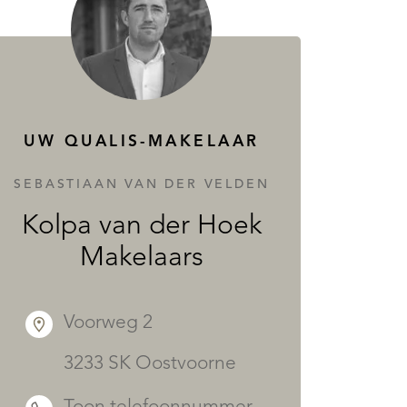
DIENSTEN
UW QUALIS-MAKELAAR
SEBASTIAAN VAN DER VELDEN
Kolpa van der Hoek
Makelaars
Voorweg 2
3233 SK Oostvoorne