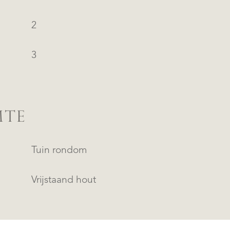
2
3
MTE
Tuin rondom
Vrijstaand hout