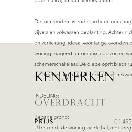
open haard) en een alarmsysteem.
De tuin rondom is onder architectuur aang
vijvers en volwassen beplanting. Achterin
en verlichting, ideaal voor lange avonden 
woning reageert automatisch op zon en win
schemerschakelaar. De diepe oprit biedt ru
KENMERKEN
elektronisch op afstand bedienbaar hekwer
INDELING:
OVERDRACHT
Begane grond:
PRIJS
€ 1.495
U betreedt de woning via de hal, met toega