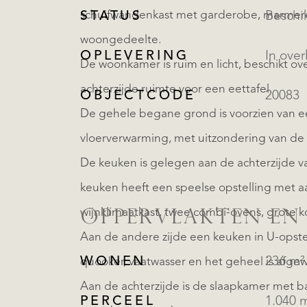
schuifwandenkast met garderobe, marmere
STATUS
Beschi
woongedeelte.
OPLEVERING
In over
De woonkamer is ruim en licht, beschikt ov
achterzijde ruimte voor een eettafel.
OBJECTCODE
20083
De gehele begane grond is voorzien van 
vloerverwarming, met uitzondering van d
De keuken is gelegen aan de achterzijde v
keuken heeft een speelse opstelling met 
wijnklimaatkast, twee combi-ovens, grote ko
OPPERVLAKTEN EN
Aan de andere zijde een keuken in U-opste
WONEN
236 m²
quooker, vaatwasser en het geheel is afge
Aan de achterzijde is de slaapkamer met b
PERCEEL
1.040 