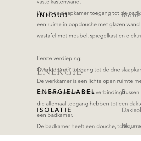
vaste kastenwand.
Vanuit de slaapkamer toegang tot de badk
INHOUD
876 m³
een ruime inloopdouche met glazen wand en 
wastafel met meubel, spiegelkast en elektr
Eerste verdieping:
Overloop met toegang tot de drie slaapk
ENERGIE
De werkkamer is een lichte open ruimte met
ENERGIELABEL
B
voor een open en lichte verbinding tussen 
die allemaal toegang hebben tot een dakter
ISOLATIE
Dakisol
een badkamer.
Muuriso
De badkamer heeft een douche, toilet, en