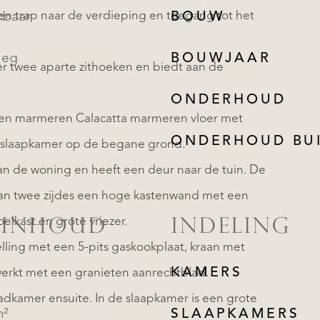
n trap naar de verdieping en toegang tot het
kbaar
BOUW
leg
BOUWJAAR
er twee aparte zithoeken en biedt aan de
ONDERHOUD
een marmeren Calacatta marmeren vloer met
ONDERHOUD BU
e slaapkamer op de begane grond.
an de woning en heeft een deur naar de tuin. De
aan twee zijdes een hoge kastenwand met een
elkast en grote vriezer.
 INHOUD
INDELING
lling met een 5-pits gaskookplaat, kraan met
KAMERS
werkt met een granieten aanrechtblad.
adkamer ensuite. In de slaapkamer is een grote
m²
SLAAPKAMERS
REGISTREER