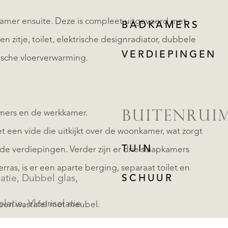
amer ensuite. Deze is compleet uitgevoerd met
BADKAMERS
zitje, toilet, elektrische designradiator, dubbele
VERDIEPINGEN
ische vloerverwarming.
amers en de werkkamer.
BUITENRUI
 een vide die uitkijkt over de woonkamer, wat zorgt
TUIN
de verdiepingen. Verder zijn er drie slaapkamers
ras, is er een aparte berging, separaat toilet en
atie, Dubbel glas,
SCHUUR
latie, Vloerisolatie
 een wastafel met meubel.