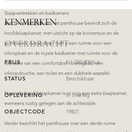
Slaapvertrekken en badkamers:
KENMERKEN
Aan de achterzijde van het penthouse bevindt zich de
hoofdslaapkamer, met uitzicht op de binnentuin en de
OVERDRACHT
jachthaven. Aansluitend treft u een ruimte voor een
inloopkast en de royale badkamer met ruimte voor de
PRIJS
€ 1.550.000 k.k.
realisatie van een comfortabel hoekligbad, een
inloopdouche, een toilet en een dubbele wastafel.
STATUS
Beschikbaar
Naast de hoofdslaapkamer is er nog een extra slaapkamer,
OPLEVERING
In overleg
eveneens rustig gelegen aan de achterzijde.
OBJECTCODE
19821
Verder beschikt het penthouse over een derde ruime