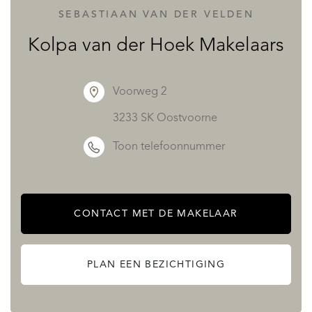
raampartijen volledig gevuld met daglicht en uitzicht.
SEBASTIAAN VAN DER VELDEN
Vanuit de woonkamer is er toegang tot één van de
Kolpa van der Hoek Makelaars
balkons via openslaande deuren, waar u optimaal kunt
genieten van het buitenleven en het panorama over het
Voorweg 2
Haringvliet.
3233 SK Oostvoorne
Toon telefoonnummer
De keukenruimte is royaal opgezet en biedt meer dan
voldoende plaats voor een groot kookeiland. De keuken
grenst direct aan het tweede balkon, waardoor binnen en
CONTACT MET DE MAKELAAR
buiten op een natuurlijke manier in elkaar overlopen.
Aangrenzend aan de keuken bevindt zich bovendien een
PLAN EEN BEZICHTIGING
werkkamer/voorraadkamer, ideaal voor thuiswerken of
extra bergruimte.