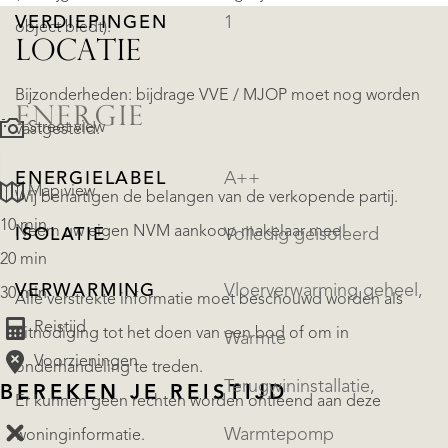
VERDIEPINGEN
1
object biedt).
LOCATIE
Bijzonderheden: bijdrage VVE / MJOP moet nog worden
ENERGIE
Street view
vastgesteld.
ENERGIELABEL
A++
Map view
Wij behartigen de belangen van de verkopende partij.
10 min
Neem uw eigen NVM aankoop makelaar mee!
ISOLATIE
Volledig geisoleerd
20 min
VERWARMING
Vloerverwarming geheel,
30 min
Alle verstrekte informatie moet beschouwd worden als
Reistijd
uitnodiging tot het doen van een bod of om in
Warmte
Voorzieningen
onderhandeling te treden.
Terugwininstallatie,
BEREKEN JE REISTIJD
Er kunnen geen rechten worden ontleend aan deze
Warmtepomp
woninginformatie.