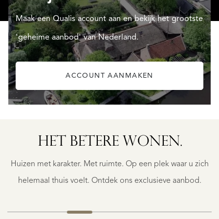
Maak een Qualis account aan en bekijk het grootste
'geheime aanbod' van Nederland.
ACCOUNT AANMAKEN
OOSTVOORNE
EGELANTIERLAAN
HET BETERE WONEN.
4
€
Huizen met karakter. Met ruimte. Op een plek waar u zich
1.450.000
K.K.
helemaal thuis voelt. Ontdek ons exclusieve aanbod.