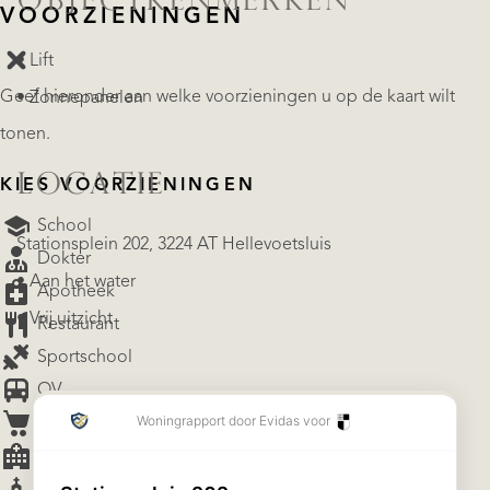
OBJECTKENMERKEN
VOORZIENINGEN
• Lift
Geef hieronder aan welke voorzieningen u op de kaart wilt
• Zonnepanelen
tonen.
LOCATIE
KIES VOORZIENINGEN
School
Stationsplein 202, 3224 AT Hellevoetsluis
Dokter
• Aan het water
Apotheek
• Vrij uitzicht
Restaurant
Sportschool
OV
Supermarkt
Ziekenhuis
Kerk