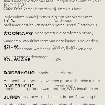
slaapkamer, voorzien van aansluitingen voor warm en koud
BOUW
water. Deze kamer leent zich bij uitstek als luxe
logiesruimte, waarbij eenvoudig een slaapkamer met
TYPE
Penthouse
badkamer ensuite kan worden gerealiseerd. Daardoor is
deze ruimte ideaal voor gasten die comfort en privacy
WOONLAAG
6
waarderen. Vanuit het raam van deze kamer is bovendien
BOUW
Nieuwbouw
de sluis zichtbaar, wat het nautische karakter van deze
woning extra onderstreept.
BOUWJAAR
2026
ONDERHOUD
Uitstekend
Techniek en duurzaamheid:
Het penthouse beschikt over een grote technische ruimte
ONDERHOUD
Uitstekend
met opstelling voor de warmtepomp, WTW installatie en
aansluitingen voor wasmachine en droger. De woning is
BUITEN