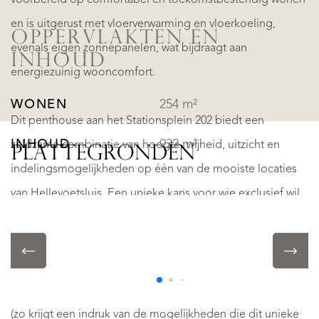
voorbereid op comfortabel en toekomstbestendig wonen
en is uitgerust met vloerverwarming en vloerkoeling,
OPPERVLAKTEN EN
evenals eigen zonnepanelen, wat bijdraagt aan
INHOUD
energiezuinig wooncomfort.
WONEN
254 m²
Dit penthouse aan het Stationsplein 202 biedt een
INHOUD
932 m³
zeldzame combinatie van hoogte, vrijheid, uitzicht en
PLATTEGRONDEN
indelingsmogelijkheden op één van de mooiste locaties
van Hellevoetsluis. Een unieke kans voor wie exclusief wil
INDELING
wonen aan het water en tegelijkertijd zijn droomwoning
volledig naar eigen inzicht wil realiseren.
KAMERS
4
- In de fotorapportage treft u een aantal visualisaties aan
SLAAPKAMERS
3
(zo krijgt een indruk van de mogelijkheden die dit unieke