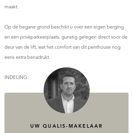
maakt.
Op de begane grond beschikt u over een eigen berging
en een privéparkeerplaats, gunstig gelegen direct voor de
deur van de lift, wat het comfort van dit penthouse nog
eens extra benadrukt.
INDELING:
Woonverdieping:
Bij binnenkomst valt direct de ruimtelijkheid en hoogte
van het penthouse op. De royale woonkamer vormt het
UW QUALIS-MAKELAAR
hart van de woning en wordt dankzij de vloerhoge