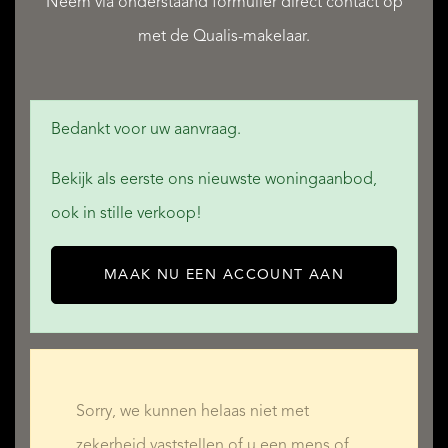
Neem via onderstaand formulier direct contact op
met de Qualis-makelaar.
MEER LEZEN
MINDER LEZEN
Bedankt voor uw aanvraag.
Bekijk als eerste ons nieuwste woningaanbod,
ook in stille verkoop!
MAAK NU EEN ACCOUNT AAN
Sorry, we kunnen helaas niet met
zekerheid vaststellen of u een mens of