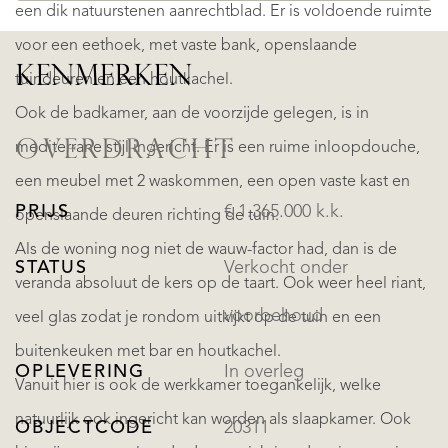
een dik natuurstenen aanrechtblad. Er is voldoende ruimte
voor een eethoek, met vaste bank, openslaande
KENMERKEN
tuindeuren en een houtkachel.
Ook de badkamer, aan de voorzijde gelegen, is in
OVERDRACHT
mediterrane stijl ingericht. Er is een ruime inloopdouche,
een meubel met 2 waskommen, een open vaste kast en
PRIJS
€ 1.365.000 k.k.
openslaande deuren richting de tuin.
Als de woning nog niet de wauw-factor had, dan is de
STATUS
Verkocht onder
veranda absoluut de kers op de taart. Ook weer heel riant,
voorbehoud
veel glas zodat je rondom uitkijkt op de tuin en een
buitenkeuken met bar en houtkachel.
OPLEVERING
In overleg
Vanuit hier is ook de werkkamer toegankelijk, welke
natuurlijk ook ingericht kan worden als slaapkamer. Ook
OBJECTCODE
20311