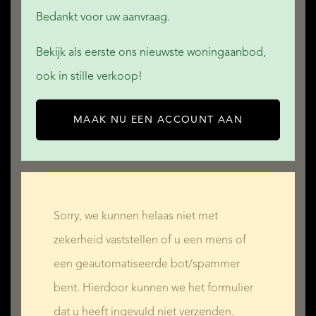
Bedankt voor uw aanvraag.
Bekijk als eerste ons nieuwste woningaanbod,
ook in stille verkoop!
MAAK NU EEN ACCOUNT AAN
Sorry, we kunnen helaas niet met
zekerheid vaststellen of u een mens of
een geautomatiseerde bot/spammer
bent. Hierdoor kunnen we het formulier
dat u heeft ingevuld niet verzenden.