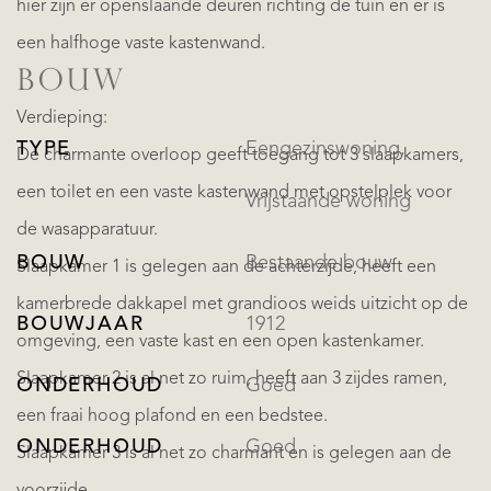
hier zijn er openslaande deuren richting de tuin en er is
een halfhoge vaste kastenwand.
BOUW
Verdieping:
TYPE
Eengezinswoning,
De charmante overloop geeft toegang tot 3 slaapkamers,
een toilet en een vaste kastenwand met opstelplek voor
Vrijstaande woning
de wasapparatuur.
BOUW
Bestaande bouw
Slaapkamer 1 is gelegen aan de achterzijde, heeft een
kamerbrede dakkapel met grandioos weids uitzicht op de
BOUWJAAR
1912
omgeving, een vaste kast en een open kastenkamer.
Slaapkamer 2 is al net zo ruim, heeft aan 3 zijdes ramen,
ONDERHOUD
Goed
een fraai hoog plafond en een bedstee.
ONDERHOUD
Goed
Slaapkamer 3 is al net zo charmant en is gelegen aan de