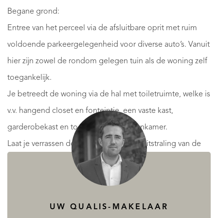
Begane grond:
Entree van het perceel via de afsluitbare oprit met ruim
voldoende parkeergelegenheid voor diverse auto’s. Vanuit
hier zijn zowel de rondom gelegen tuin als de woning zelf
toegankelijk.
Je betreedt de woning via de hal met toiletruimte, welke is
v.v. hangend closet en fonteintje, een vaste kast,
garderobekast en toegang tot de woonkamer.
Laat je verrassen door de fijne sfeer en uitstraling van de
woonkamer waardoor je je direct in Spanje waant. Er ligt
een grof geschuurde houten vloer, het authentieke
balkenplafond komt hier perfect tot zijn recht en de wit
UW QUALIS-MAKELAAR
gestuukte muren maken het één geheel. Normaliter is een