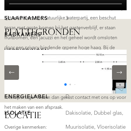
KAMERS
5
grote moestuin die zo idyllisch is dat het zo uit een plaatje
lijkt te komen, een natuurlijke waterpartij, een beschut
SLAAPKAMERS
3
terras met grote bomen bij het gastenverblijf, er staan
PLATTEGRONDEN
BADKAMERS
1
fruitbomen, een jacuzzi en het geheel wordt omsloten
door een privacy biedende groene hoge haag. Bij de
VERDIEPINGEN
2
moestuin staat bovendien een glazen kas met
regenwateropvang en er is een waterkraan.
ENERGIE
Ook zo enthousiast geworden na het zien van deze
ENERGIELABEL
D
fotoreportage? Neem dan gerust contact met ons op voor
het maken van een afspraak.
ISOLATIE
Dakisolatie, Dubbel glas,
LOCATIE
Muurisolatie, Vloerisolatie
Overige kenmerken: