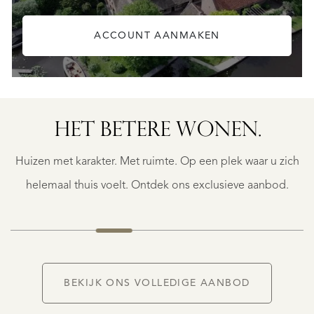
ACCOUNT AANMAKEN
OOSTVOORNE
EGELANTIERLAAN
HET BETERE WONEN.
4
€
Huizen met karakter. Met ruimte. Op een plek waar u zich
1.450.000
K.K.
helemaal thuis voelt. Ontdek ons exclusieve aanbod.
BEKIJK ONS VOLLEDIGE AANBOD