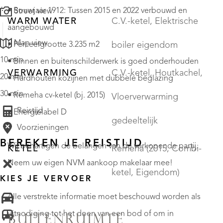
• Bouwjaar 1912: Tussen 2015 en 2022 verbouwd en
Street view
WARM WATER
C.V.-ketel, Elektrische
aangebouwd
Map view
• Perceelgrootte 3.235 m2
boiler eigendom
10 min
• Binnen en buitenschilderwerk is goed onderhouden
VERWARMING
C.V.-ketel, Houtkachel,
20 min
• Hardhouten kozijnen met dubbele beglazing
30 min
• Remeha cv-ketel (bj. 2015)
Vloerverwarming
Reistijd
• Energielabel D
gedeeltelijk
Voorzieningen
BEREKEN JE REISTIJD
Wij behartigen de belangen van de verkopende partij.
KETEL
Remeha (2015, Combi-
Neem uw eigen NVM aankoop makelaar mee!
ketel, Eigendom)
KIES JE VERVOER
Alle verstrekte informatie moet beschouwd worden als
uitnodiging tot het doen van een bod of om in
BUITENRUIMTE