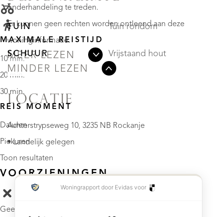
onderhandeling te treden.
Er kunnen geen rechten worden ontleend aan deze
TUIN
Tuin rondom
MAXIMALE REISTIJD
woninginformatie.
SCHUUR
Vrijstaand hout
MEER LEZEN
10 min.
MINDER LEZEN
20 min.
30 min.
LOCATIE
REIS MOMENT
Daluren
Achterstrypseweg 10, 3235 NB Rockanje
Piekuren
• Landelijk gelegen
Toon resultaten
VOORZIENINGEN
Geef hieronder aan welke voorzieningen u op de kaart wilt