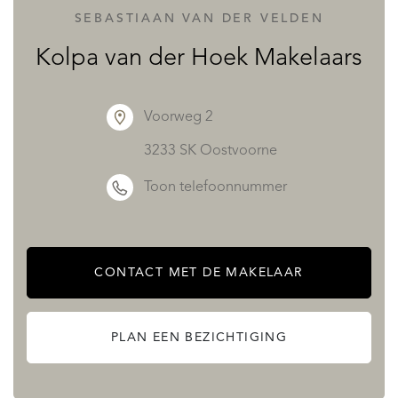
trapopgang niet het mooiste deel van een ruimte maar
SEBASTIAAN VAN DER VELDEN
hier is het een absolute eyecatcher door de fraaie
Kolpa van der Hoek Makelaars
afwerking en de vaste kast met wijnklimaatkast met stalen
kozijnen en veel glas. Er is zelfs een thuiswerkplek
Voorweg 2
gecreëerd. Vanuit de woonkamer is er toegang tot de
3233 SK Oostvoorne
woonkeuken, veranda en badkamer.
Toon telefoonnummer
De keuken is ook weer zo’n eyecatcher: heel riant van
formaat, een groot eiland, veel werkruimte en ingericht
met 2 vaste kastenwanden en een kookeiland met
CONTACT MET DE MAKELAAR
inbouwapparatuur zoals een dubbele spoelbak met
gewone en horecakraan, 4-pits gaskookplaat, afzuigkap,
PLAN EEN BEZICHTIGING
vaatwasser, 2 ovens, koelkast en vriezer. Ook hier wordt er
weer gebruik gemaakt van veel hout, gecombineerd met