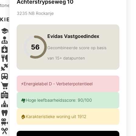
tonen.
KIES VOORZIENINGEN
School
Dokter
Apotheek
Restaurant
Sportschool
OV
Supermarkt
Ziekenhuis
Kerk
Tandarts
Bioscoop
Kapper