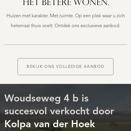
HET BETERE WONEN.
4
€
Huizen met karakter. Met ruimte. Op een plek waar u zich
1.450.000
K.K.
helemaal thuis voelt. Ontdek ons exclusieve aanbod.
BEKIJK ONS VOLLEDIGE AANBOD
AANBOD
Woudseweg 4 b is
succesvol verkocht door
Kolpa van der Hoek