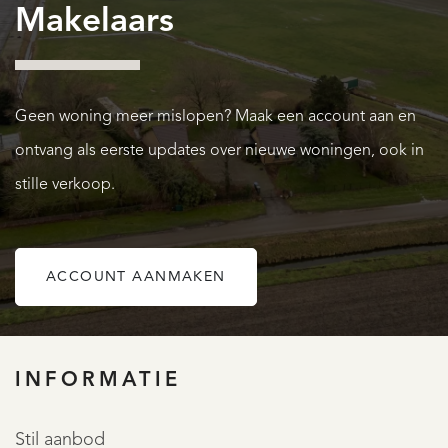
Makelaars
DIENSTEN
Geen woning meer mislopen? Maak een account aan en
ontvang als eerste updates over nieuwe woningen, ook in
stille verkoop.
OVER QUALIS
ACCOUNT AANMAKEN
INFORMATIE
Stil aanbod