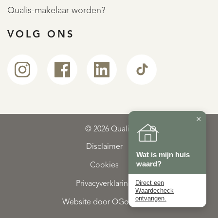
Qualis-makelaar worden?
VOLG ONS
×
© 2026 Qualis
Disclaimer
Wat is mijn huis
waard?
Cookies
Direct een
Privacyverklaring
Waardecheck
ontvangen.
Website door OGonline