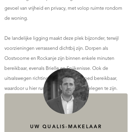
gevoel van vrijheid en privacy, met volop ruimte rondom
de woning.
De landelijke ligging maakt deze plek bijzonder, terwijl
voorzieningen verrassend dichtbij zijn. Dorpen als
Oostvoorne en Rockanje zijn binnen enkele minuten
bereikbaar, evenals Brielle en Spijkenisse. Ook de
uitvalswegen richting Rotterdam zijn goed bereikbaar,
waardoor u hier rustig woont zonder afgelegen te zijn.
Deze woning biedt u de kans om een karakteristieke plek
in de polders nieuw leven in te blazen en te transformeren
UW QUALIS-MAKELAAR
tot een royaal en comfortabel thuis. Een buitenkans voor