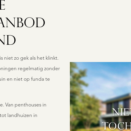
E
AANBOD
AANBOD
ND
 niet zo gek als het klinkt.
oningen regelmatig zonder
in en niet op funda te
OVER QUALIS
lle. Van penthouses in
ot landhuizen in