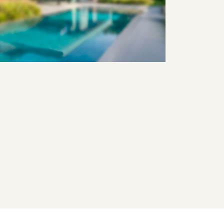
HELVOIRT
SEWEG
BROEKWAL
48
€
1.395.000