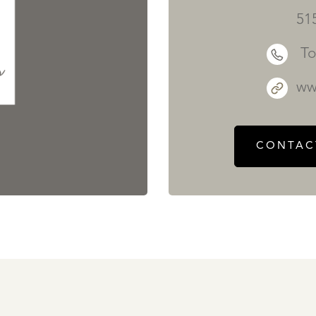
51
To
ww
CONTAC