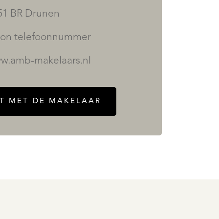
51 BR Drunen
on telefoonnummer
w.amb-makelaars.nl
T MET DE MAKELAAR