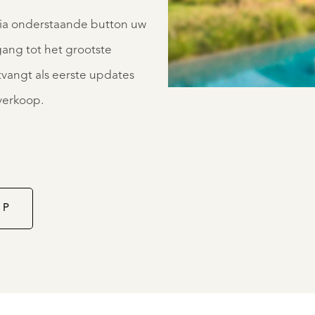
via onderstaande button uw
egang tot het grootste
vangt als eerste updates
 verkoop.
OP
HELVOIRT
STRAAT
NIEUWKUIK
12
€
00
1.045.000