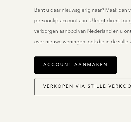
Bent u daar nieuwsgierig naar? Maak dan 
persoonlijk account aan. U krijgt direct to
verborgen aanbod van Nederland en u ont
over nieuwe woningen, ook die in de stille
ACCOUNT AANMAKEN
VERKOPEN VIA STILLE VERKO
DRUNEN
GROTE
174
GHT
ENELAAN
€
1.585.0
75.000