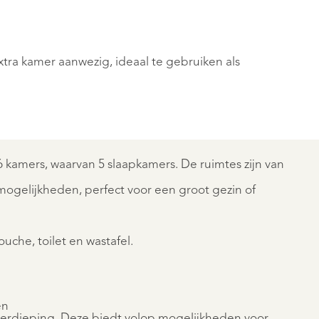
tra kamer aanwezig, ideaal te gebruiken als
DRUNEN
GROTESTRAAT
174
€
1.585.000
K.K.
6 kamers, waarvan 5 slaapkamers. De ruimtes zijn van
ogelijkheden, perfect voor een groot gezin of
uche, toilet en wastafel.
en
REGISTREER
rverdieping. Deze biedt volop mogelijkheden voor