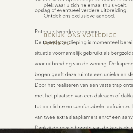
plek waar u zich helemaal thuis voelt.
opslag of eventueel verdere uitbreiding.
Ontdek ons exclusieve aanbod.
Potentie tweede verdieping:
BEKIJK ONS VOLLEDIGE
De tweede verdieping is momenteel bereikb
AANBOD
situatie voornamelijk gebruikt als bergzold
voor uitbreiding van de woning. De kapcons
bogen geeft deze ruimte een unieke en sfee
Door het realiseren van een vaste trap ont
met het plaatsen van een dakraam of dak
tot een lichte en comfortabele leefruimte.
van twee extra slaapkamers en/of een aan
Dankzij de royale hoogte van de kap is de 