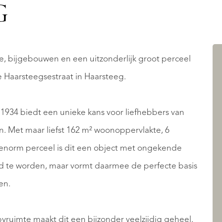
G
e, bijgebouwen en een uitzonderlijk groot perceel
e Haarsteegsestraat in Haarsteeg.
t 1934 biedt een unieke kans voor liefhebbers van
en. Met maar liefst 162 m² woonoppervlakte, 6
enorm perceel is dit een object met ongekende
d te worden, maar vormt daarmee de perfecte basis
en.
ruimte maakt dit een bijzonder veelzijdig geheel.