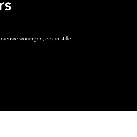
rs
DIENSTEN
ieuwe woningen, ook in stille