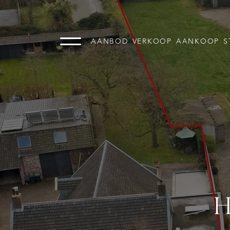
AANBOD
VERKOOP
AANKOOP
S
H