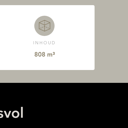
INHOUD
808 m³
svol