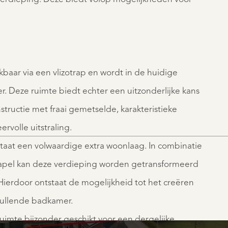
aar via een vlizotrap en wordt in de huidige
er. Deze ruimte biedt echter een uitzonderlijke kans
tructie met fraai gemetselde, karakteristieke
rvolle uitstraling.
staat een volwaardige extra woonlaag. In combinatie
kapel kan deze verdieping worden getransformeerd
 Hierdoor ontstaat de mogelijkheid tot het creëren
vullende badkamer.
ruimte bijzonder geschikt voor een dergelijke