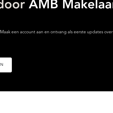
 door
AMB Makelaa
AANBOD
ak een account aan en ontvang als eerste updates over n
EN
OVER QUALIS