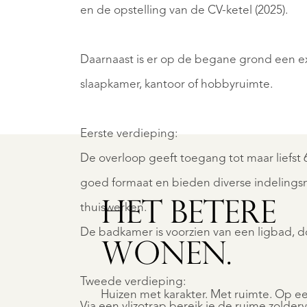
en de opstelling van de CV-ketel (2025).
Daarnaast is er op de begane grond een ex
slaapkamer, kantoor of hobbyruimte.
Eerste verdieping:
De overloop geeft toegang tot maar liefst 
goed formaat en bieden diverse indelingsm
HET BETERE
thuiswerken.
De badkamer is voorzien van een ligbad, do
WONEN.
Tweede verdieping:
Huizen met karakter. Met ruimte. Op e
Via een vlizotrap bereik je de ruime zolde