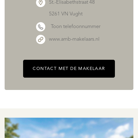
St.-Elisabethstraat 48
5261 VN Vught
Toon telefoonnummer
www.amb-makelaars.nl
CONTACT MET DE MAKELAAR