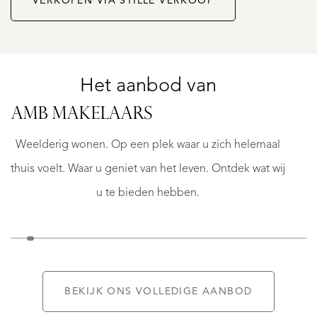
VERKOPEN VIA STILLE VERKOOP
Het aanbod van
HELVOIRT
AMB MAKELAARS
AAT
NIEUWKUIKSEWEG
12
Weelderig wonen. Op een plek waar u zich helemaal
€
thuis voelt. Waar u geniet van het leven. Ontdek wat wij
1.045.000
K.K.
u te bieden hebben.
BEKIJK ONS VOLLEDIGE AANBOD