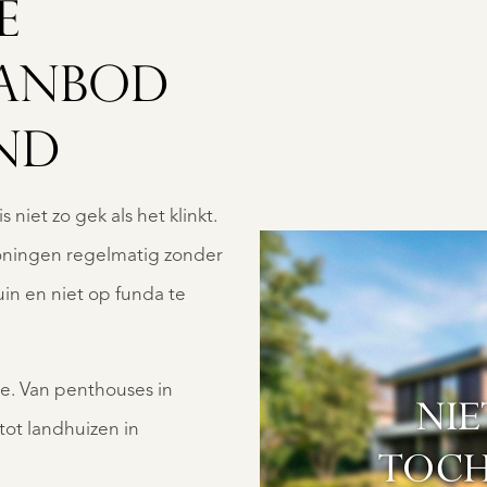
E
AANBOD
AANBOD
ND
 niet zo gek als het klinkt.
oningen regelmatig zonder
in en niet op funda te
OVER QUALIS
lle. Van penthouses in
ot landhuizen in