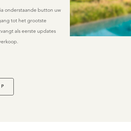
via onderstaande button uw
egang tot het grootste
vangt als eerste updates
 verkoop.
OP
LISSE
LAAN
GREVELINGST
144
€
995.000