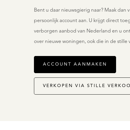
Bent u daar nieuwsgierig naar? Maak dan 
persoonlijk account aan. U krijgt direct to
verborgen aanbod van Nederland en u ont
over nieuwe woningen, ook die in de stille
ACCOUNT AANMAKEN
VERKOPEN VIA STILLE VERKO
WARMOND
WASBEEK
BURG
APARK
37
NLAAN
€
1.750.000
00