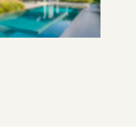
NOORDWIJK
PAULUSLAAN
RAAT
46
A
€
1.695.000