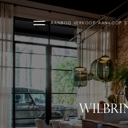
AANBOD
VERKOOP
AANKOOP
S
WILBRI