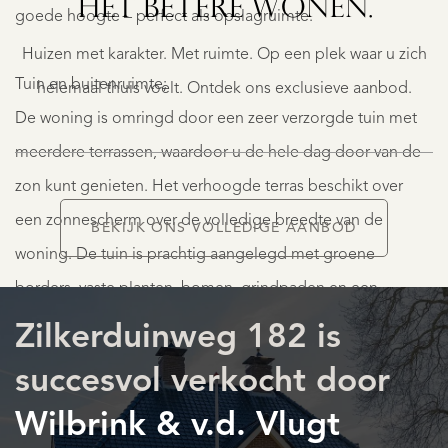
HET BETERE WONEN.
144
goede hoogte – perfect als opslagruimte.
€
Huizen met karakter. Met ruimte. Op een plek waar u zich
995.000
K.K.
Tuin en buitenruimte;
helemaal thuis voelt. Ontdek ons exclusieve aanbod.
De woning is omringd door een zeer verzorgde tuin met
meerdere terrassen, waardoor u de hele dag door van de
zon kunt genieten. Het verhoogde terras beschikt over
een zonnescherm over de volledige breedte van de
BEKIJK ONS VOLLEDIGE AANBOD
woning. De tuin is prachtig aangelegd met groene
AANBOD
borders, vaste planten, bomen, grindpaden en een
sfeervolle blokhut achterin met eigen terras. De tuin heeft
Zilkerduinweg 182 is
een besproeiingssysteem.
succesvol verkocht door
Wilbrink & v.d. Vlugt
De grote aangebouwde garage met overheaddeur maakt