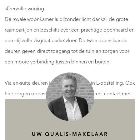
sfeervolle woning.
De royale woonkamer is bijzonder licht dankzij de grote
raampartijen en beschikt over een prachtige openhaard en
een stijlvolle visgraat parketvloer. De twee openslaande
deuren geven direct toegang tot de tuin en zorgen voor
een mooie verbinding tussen binnen en buiten.
Via en-suite deuren is de woonkeuken in L-opstelling. Ook
hier zorgen openslaande deuren voor direct contact met
de achtertuin.
Vanuit de keuken is een praktische kantoorruimte
bereikbaar, ideaal voor thuiswerken en de garage met de
UW QUALIS-MAKELAAR
aansluitingen voor wassen en drogen. De garage heeft