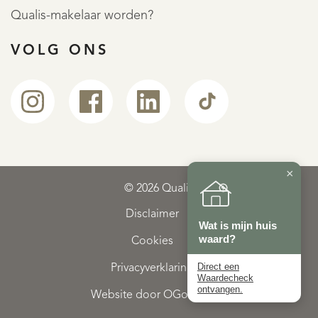
Qualis-makelaar worden?
VOLG ONS
×
© 2026 Qualis
Disclaimer
Wat is mijn huis
waard?
Cookies
Direct een
Privacyverklaring
Waardecheck
ontvangen.
Website door OGonline