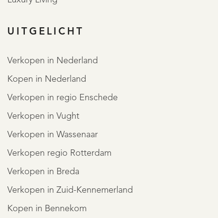
• 3 ruime slaapkamers met dakkapellen
UITGELICHT
• Ruime badkamer met ligbad, douche en toilet
• Bergzolder met goede hoogte
Verkopen in Nederland
• Fraai aangelegde tuin rondom met meerdere terrassen
Kopen in Nederland
• Verhoogd terras met zonnescherm over de volledige
Verkopen in regio Enschede
breedte van de woning
• Rustige en groene ligging nabij duinen en strand
Verkopen in Vught
MEER LEZEN
Verkopen in Wassenaar
MINDER LEZEN
Verkopen regio Rotterdam
Verkopen in Breda
REGISTREER
Verkopen in Zuid-Kennemerland
Kopen in Bennekom