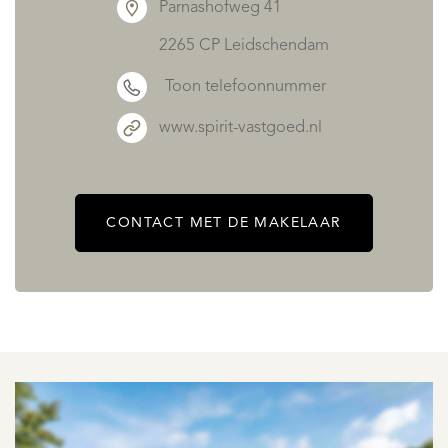
Parnashofweg 41
2265 CP Leidschendam
Toon telefoonnummer
www.spirit-vastgoed.nl
CONTACT MET DE MAKELAAR