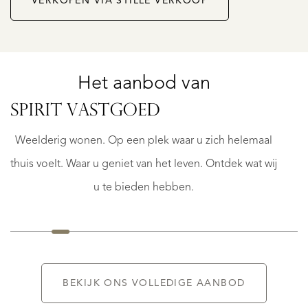
VERKOPEN VIA STILLE VERKOOP
Het aanbod van
DEN
AM
HAAG
SPIRIT VASTGOED
DUINVALLEI
66
Weelderig wonen. Op een plek waar u zich helemaal
€
thuis voelt. Waar u geniet van het leven. Ontdek wat wij
1.250.000
K.K.
u te bieden hebben.
BEKIJK ONS VOLLEDIGE AANBOD