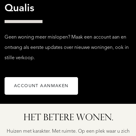
Qualis
Geen woning meer mislopen? Maak een account aan en
ontvang als eerste updates over nieuwe woningen, ook in
stille verkoop.
ACCOUNT AANMAKEN
SPRUNDEL
ONCK
KROMMESTRAA
HET BETERE WONEN.
45
€
Huizen met karakter. Met ruimte. Op een plek waar u zich
995.000