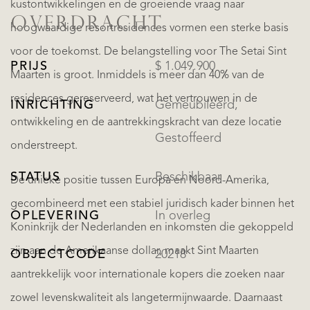
kustontwikkelingen en de groeiende vraag naar
OVERDRACHT
hoogwaardige resortresidences vormen een sterke basis
voor de toekomst. De belangstelling voor The Setai Sint
PRIJS
$ 1.049.900
Maarten is groot. Inmiddels is meer dan 40% van de
residences gereserveerd, wat het vertrouwen in de
INRICHTING
Gemeubileerd,
ontwikkeling en de aantrekkingskracht van deze locatie
Gestoffeerd
onderstreept.
STATUS
Beschikbaar
De unieke positie tussen Europa en Noord-Amerika,
gecombineerd met een stabiel juridisch kader binnen het
OPLEVERING
In overleg
Koninkrijk der Nederlanden en inkomsten die gekoppeld
zijn aan de Amerikaanse dollar, maakt Sint Maarten
OBJECTCODE
20218
aantrekkelijk voor internationale kopers die zoeken naar
zowel levenskwaliteit als langetermijnwaarde. Daarnaast