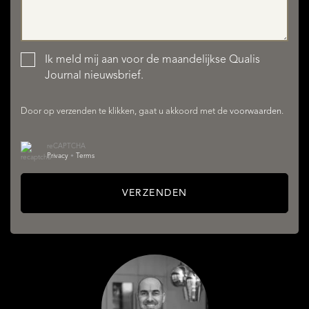
DIENSTEN
Ik meld mij aan voor de maandelijkse Qualis
Journal nieuwsbrief.
Door op verzenden te klikken, gaat u akkoord met de
voorwaarden
.
reCAPTCHA
Privacy
•
Terms
VERZENDEN
OVER QUALIS