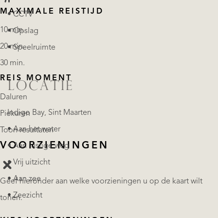
MAXIMALE REISTIJD
• CCTV
10 min.
• Opslag
20 min.
• Speelruimte
30 min.
REIS MOMENT
LOCATIE
Daluren
Indigo Bay, Sint Maarten
Piekuren
• Aan het water
Toon resultaten
VOORZIENINGEN
• Aan rustige weg
• Vrij uitzicht
• Aan zee
Geef hieronder aan welke voorzieningen u op de kaart wilt
• Zeezicht
tonen.