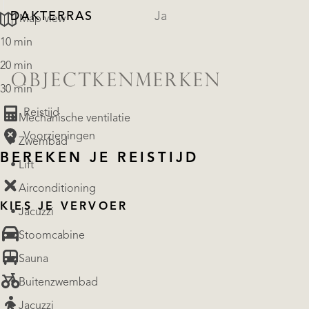
DAKTERRAS
Ja
Map view
10 min
20 min
OBJECTKENMERKEN
30 min
Reistijd
• Mechanische ventilatie
Voorzieningen
• Zwembad
BEREKEN JE REISTIJD
• Lift
• Airconditioning
KIES JE VERVOER
• Jacuzzi
• Stoomcabine
• Sauna
• Buitenzwembad
• Jacuzzi