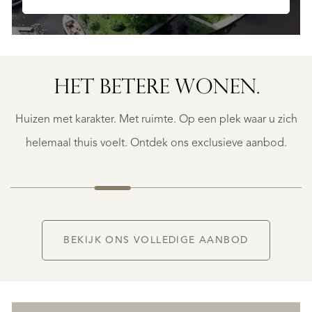
SINT
MAARTEN
HET BETERE WONEN.
INDIGO
BAY
Huizen met karakter. Met ruimte. Op een plek waar u zich
$
1.049.900
helemaal thuis voelt. Ontdek ons exclusieve aanbod.
G
BEKIJK ONS VOLLEDIGE AANBOD