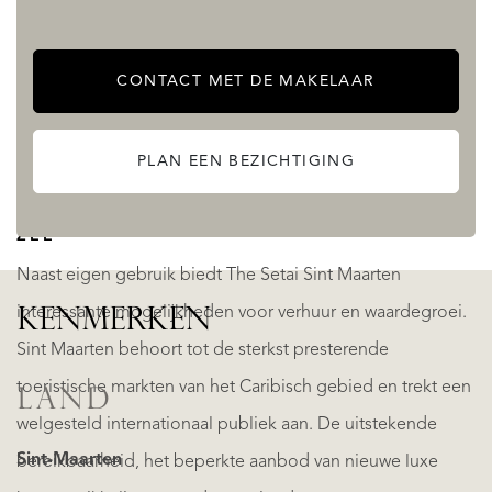
De baai staat bekend om haar rustige wateren, beschutte
ligging en prachtige zandstrand. Daarnaast is circa 45% van
CONTACT MET DE MAKELAAR
Indigo Bay behouden als groen- en natuurgebied,
waardoor een bijzondere balans ontstaat tussen exclusief
PLAN EEN BEZICHTIGING
wonen en de omliggende Caribische natuur.
EEN AANTREKKELIJKE INVESTERING AAN
ZEE
Naast eigen gebruik biedt The Setai Sint Maarten
interessante mogelijkheden voor verhuur en waardegroei.
KENMERKEN
Sint Maarten behoort tot de sterkst presterende
toeristische markten van het Caribisch gebied en trekt een
LAND
welgesteld internationaal publiek aan. De uitstekende
Sint-Maarten
bereikbaarheid, het beperkte aanbod van nieuwe luxe