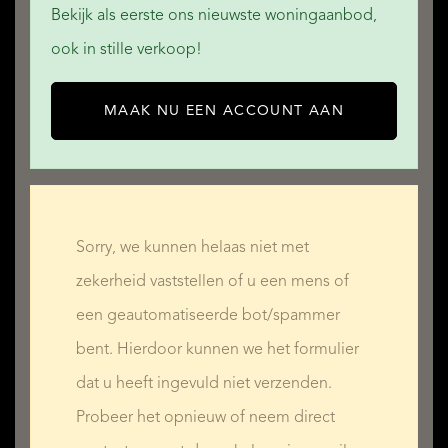
Bekijk als eerste ons nieuwste woningaanbod,
ook in stille verkoop!
MAAK NU EEN ACCOUNT AAN
Sorry, we kunnen helaas niet met
zekerheid vaststellen of u een mens of
een geautomatiseerde bot/spammer
bent. Hierdoor kunnen we het formulier
dat u heeft ingevuld niet verzenden.
Probeer het opnieuw of neem direct