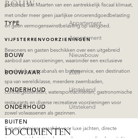
BOUW
profiteert Sint Maarten van een aantrekkelijk fiscaal klimaat,
met onder meer geen jaarlijkse onroerendgoedbelasting
TYPE
Appartement,
en geen vermogenswinstbelasting op vastgoed.
Appartement
VIJFSTERRENVOORZIENINGEN
Bewoners en gasten beschikken over een uitgebreid
BOUW
Nieuwbouw
aanbod aan voorzieningen, waaronder een exclusieve
beachclub met cabana’s en butlerservice, een destination
BOUWJAAR
2028
spa van wereldklasse, meerdere zwembaden,
ONDERHOUD
Uitstekend
conciërgediensten, watersportfaciliteiten, gastronomische
restaurants en diverse recreatieve voorzieningen voor
ONDERHOUD
Uitstekend
zowel volwassenen als gezinnen.
BUITEN
Een privésteiger geschikt voor luxe jachten, directe
DOCUMENTEN