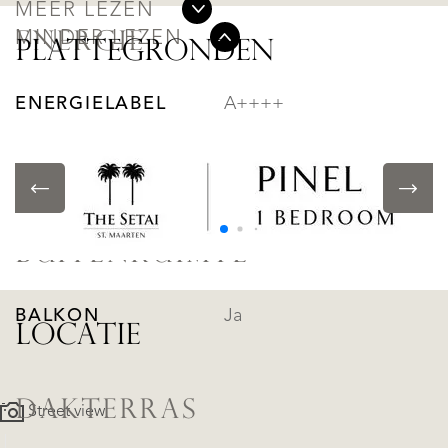
MEER LEZEN
MINDER LEZEN
ENERGIE
PLATTEGRONDEN
ENERGIELABEL
A++++
ISOLATIE
Volledig geisoleerd
BUITENRUIMTE
BALKON
Ja
LOCATIE
DAKTERRAS
Street view