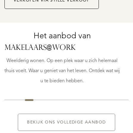
VERKOPEN VIA STILLE VERKOOP
L
Het aanbod van
ZANDVOORT
MAKELAARS@WORK
KENNEMERWEG
1
Weelderig wonen. Op een plek waar u zich helemaal
€
thuis voelt. Waar u geniet van het leven. Ontdek wat wij
5.000.000
K.K.
u te bieden hebben.
BEKIJK ONS VOLLEDIGE AANBOD