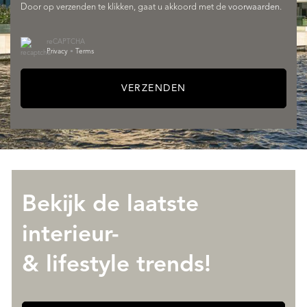
Door op verzenden te klikken, gaat u akkoord met de
voorwaarden
.
DIENSTEN
reCAPTCHA
Privacy
•
Terms
VERZENDEN
Bekijk de laatste
OVER QUALIS
interieur-
& lifestyle trends!