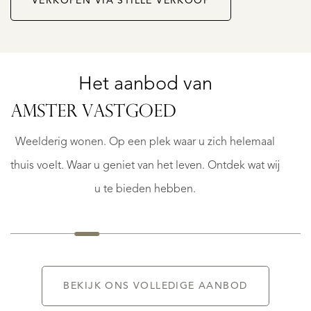
VERKOPEN VIA STILLE VERKOOP
Het aanbod van
AMSTERDAM
SILODAM
AMSTER VASTGOED
129
B
Weelderig wonen. Op een plek waar u zich helemaal
€
thuis voelt. Waar u geniet van het leven. Ontdek wat wij
1.175.000
K.K.
u te bieden hebben.
BEKIJK ONS VOLLEDIGE AANBOD