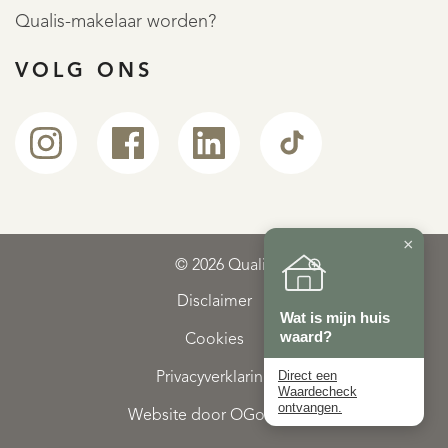
Qualis-makelaar worden?
VOLG ONS
×
© 2026 Qualis
Disclaimer
Wat is mijn huis
waard?
Cookies
Direct een
Privacyverklaring
Waardecheck
ontvangen.
Website door OGonline