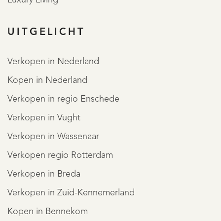
UITGELICHT
De tuin is werkelijk een juweel en biedt naast diverse
fruitbomen, sierlijke bestrating en kleurrijke borders, een
Verkopen in Nederland
doordachte buitenverlichting en beregeningsinstallatie.
Kopen in Nederland
Een verwarmde berging voor tuinmateriaal en laadpaal
Verkopen in regio Enschede
voor elektrische auto's maken het geheel compleet.
MEER LEZEN
Verkopen in Vught
MINDER LEZEN
Verkopen in Wassenaar
Verkopen regio Rotterdam
Verkopen in Breda
REGISTREER
Verkopen in Zuid-Kennemerland
Kopen in Bennekom