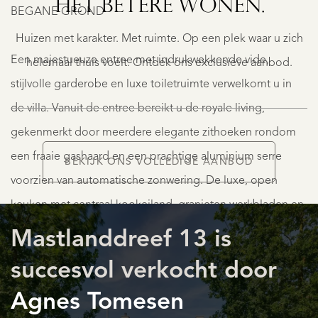
HET BETERE WONEN.
19
BEGANE GROND
€
Huizen met karakter. Met ruimte. Op een plek waar u zich
995.000
K.K.
Een majestueuze entree met indrukwekkende vide,
helemaal thuis voelt. Ontdek ons exclusieve aanbod.
stijlvolle garderobe en luxe toiletruimte verwelkomt u in
de villa. Vanuit de entree bereikt u de royale living,
gekenmerkt door meerdere elegante zithoeken rondom
een fraaie gashaard en een prachtige aluminium serre
BEKIJK ONS VOLLEDIGE AANBOD
voorzien van automatische zonwering. De luxe, open
AANBOD
keuken met centraal kookeiland, granieten werkbladen en
hoogwaardige inbouwapparatuur van exclusieve merken
Mastlanddreef 13 is
als Gaggenau en Miele, maakt het geheel compleet.
succesvol verkocht door
Agnes Tomesen
EERSTE VERDIEPING