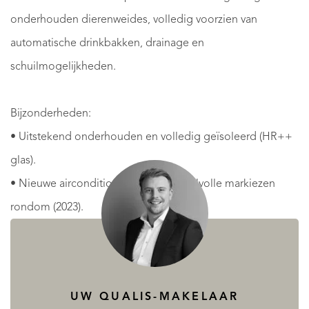
onderhouden dierenweides, volledig voorzien van
automatische drinkbakken, drainage en
schuilmogelijkheden.
Bijzonderheden:
• Uitstekend onderhouden en volledig geïsoleerd (HR++
glas).
• Nieuwe airconditioning (2023) en stijlvolle markiezen
rondom (2023).
• Hoogwaardige aluminium en hardhouten kozijnen met
draai/kiep ramen en insectenhorren.
• Centrale verwarming via moderne Nefit combiketel
UW QUALIS-MAKELAAR
(2021).