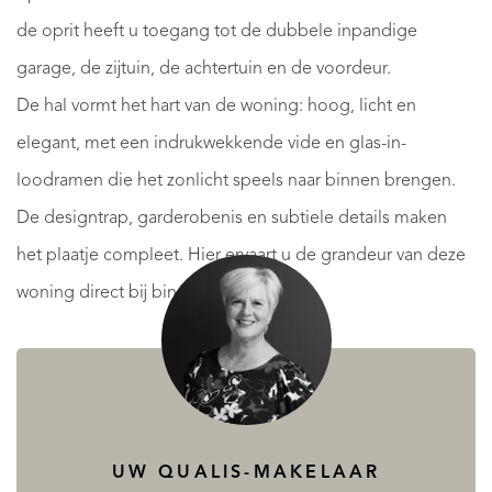
de oprit heeft u toegang tot de dubbele inpandige
garage, de zijtuin, de achtertuin en de voordeur.
De hal vormt het hart van de woning: hoog, licht en
elegant, met een indrukwekkende vide en glas-in-
loodramen die het zonlicht speels naar binnen brengen.
De designtrap, garderobenis en subtiele details maken
het plaatje compleet. Hier ervaart u de grandeur van deze
woning direct bij binnenkomst.
De woonkamer en leefkeuken
De living is een heerlijke ruimte waar comfort en sfeer
samenkomen. Dankzij de grote raampartijen, schuifpui en
UW QUALIS-MAKELAAR
erker wordt de kamer overspoeld met natuurlijk licht. De