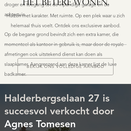
HET BETERE WONEN.
19
droger en toegang tot de inpandige garage en de
€
achtertuin.
Huizen met karakter. Met ruimte. Op een plek waar u zich
995.000
K.K.
helemaal thuis voelt. Ontdek ons exclusieve aanbod.
Op de begane grond bevindt zich een extra kamer, die
momenteel als kantoor in gebruik is, maar door de royale
W
afmetingen ook uitstekend dienst kan doen als
slaapkamer. Aangrenzend aan deze kamer ligt de luxe
BEKIJK ONS VOLLEDIGE AANBOD
badkamer.
AANBOD
De badkamer op de begane grond, in combinatie met de
Halderbergselaan 27 is
extra kamer, maakt levensloopbestendig wonen mogelijk.
succesvol verkocht door
De badkamer is volledig betegeld en voorzien van een
Agnes Tomesen
inloopdouche, ligbad, designradiator, wastafel en