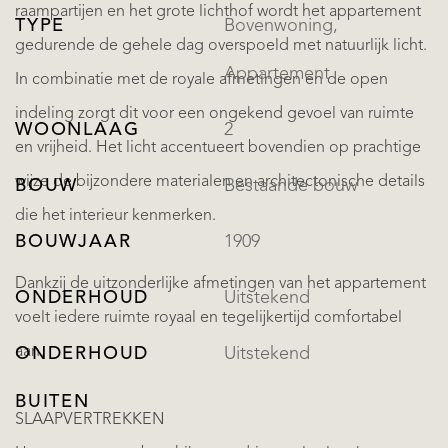
raampartijen en het grote lichthof wordt het appartement
TYPE
Bovenwoning,
gedurende de gehele dag overspoeld met natuurlijk licht.
Appartement
In combinatie met de royale afmetingen en de open
indeling zorgt dit voor een ongekend gevoel van ruimte
WOONLAAG
2
en vrijheid. Het licht accentueert bovendien op prachtige
wijze de bijzondere materialen en architectonische details
BOUW
Bestaande bouw
die het interieur kenmerken.
BOUWJAAR
1909
Dankzij de uitzonderlijke afmetingen van het appartement
ONDERHOUD
Uitstekend
voelt iedere ruimte royaal en tegelijkertijd comfortabel
aan.
ONDERHOUD
Uitstekend
BUITEN
SLAAPVERTREKKEN