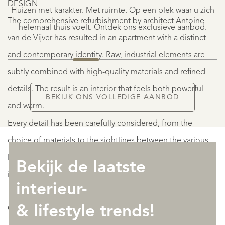
€
DESIGN
Huizen met karakter. Met ruimte. Op een plek waar u zich
6.200.000
The comprehensive refurbishment by architect Antoine
K.K.
helemaal thuis voelt. Ontdek ons exclusieve aanbod.
van de Vijver has resulted in an apartment with a distinct
and contemporary identity. Raw, industrial elements are
subtly combined with high-quality materials and refined
details. The result is an interior that feels both powerful
BEKIJK ONS VOLLEDIGE AANBOD
and warm.
Every detail has been carefully considered, from the
choice of materials to the sightlines between the various
living spaces. This creates a home that is not only visually
Bekijk de laatste
impressive but also exceptionally pleasant to live in.
interieur-
& lifestyle trends!
Owners’ Association