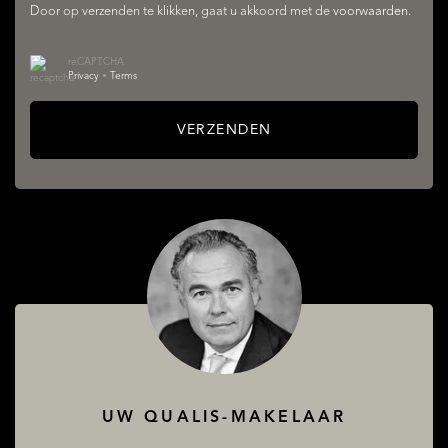
Door op verzenden te klikken, gaat u akkoord met de
voorwaarden
.
heart of the city.
reCAPTCHA
Privacy
•
Terms
DIENSTEN
KITCHEN-DINER & LIVING AREA
The spacious kitchen-diner forms the beating heart of the
VERZENDEN
flat. The large cooking island invites you to enjoy long
dinners, informal chats and cosy evenings with family and
friends. There is plenty of space all around for a large
dining table, making entertaining guests here feel
completely natural.
OVER QUALIS
From the kitchen-diner, the property flows into the
impressive living room. The distinctive layout, with a raised
UW QUALIS-MAKELAAR
seating area around the open fireplace, creates a warm