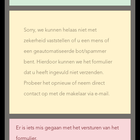
-----------------------------------------------------------------------------------
----------------------------------------------------------
DE LAIRESSESTRAAT 96-2R
Sorry, we kunnen helaas niet met
MEER LEZEN
MINDER LEZEN
zekerheid vaststellen of u een mens of
A rare opportunity to live in a fully renovated flat of
een geautomatiseerde bot/spammer
international calibre, designed and refurbished by the
bent. Hierdoor kunnen we het formulier
renowned architect Antoine van de Vijver. The interior and
dat u heeft ingevuld niet verzenden.
layout offer a unique blend of Metropolitan Industrial style
Probeer het opnieuw of neem direct
with the timeless elegance and grandeur of Warners that is
contact op met de makelaar via e-mail.
so characteristic of this building in Amsterdam Oud-Zuid.
With a living area of no less than 268 m², situated entirely
Er is iets mis gegaan met het versturen van het
on a single level and easily accessible by lift, this flat offers
formulier.