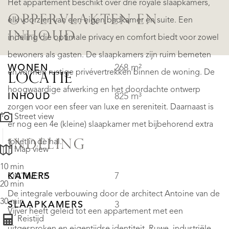
Het appartement beschikt over drie royale slaapkamers,
OPPERVLAKTEN EN
elk voorzien van een eigen badkamer en suite. Een
INHOUD
indeling die optimale privacy en comfort biedt voor zowel
bewoners als gasten. De slaapkamers zijn ruim bemeten
WONEN
268 m²
en vormen rustige privévertrekken binnen de woning. De
LOCATIE
hoogwaardige afwerking en het doordachte ontwerp
INHOUD
825 m³
zorgen voor een sfeer van luxe en sereniteit. Daarnaast is
Street view
er nog een 4e (kleine) slaapkamer met bijbehorend extra
toilet in de hal.
INDELING
Map view
10 min
KAMERS
7
ONTWERP
20 min
De integrale verbouwing door de architect Antoine van de
30 min
SLAAPKAMERS
3
Vijver heeft geleid tot een appartement met een
Reistijd