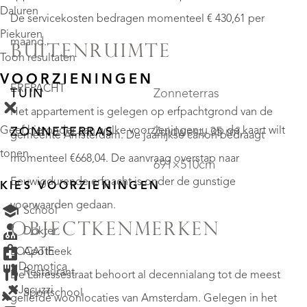
Daluren
De servicekosten bedragen momenteel € 430,61 per
Piekuren
maand.
BUITENRUIMTE
Toon resultaten
VOORZIENINGEN
ERFPACHT
TUIN
Zonneterras
Het appartement is gelegen op erfpachtgrond van de
Geef hieronder aan welke voorzieningen u op de kaart wilt
ZONNETERRAS
Zuidwest, 35 m²,
gemeente Amsterdam. De jaarlijkse canon bedraagt
tonen.
momenteel €668,04. De aanvraag overstap naar
691×510cm
Eeuwigdurende erfpacht is onder de gunstige
KIES VOORZIENINGEN
voorwaarden gedaan.
School
OBJECTKENMERKEN
Dokter
Apotheek
LOCATIE
• Domotica
Restaurant
De Lairessestraat behoort al decennialang tot de meest
• Jacuzzi
Sportschool
geliefde woonlocaties van Amsterdam. Gelegen in het