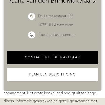
Carla van den Brink Makelaars
Aanvullende gas-heaters in het plafond maken het
mogelijk om deze bijzondere binnen-buitenruimte
De Lairessestraat 123
gedurende een groot deel van het jaar optimaal te
1075 HH Amsterdam
benutten.
Toon telefoonnummer
Het resultaat is een unieke leefruimte die zich voortdurend
aanpast aan het seizoen en een zeldzaam gevoel van
CONTACT MET DE MAKELAAR
vrijheid biedt midden in de stad.
PLAN EEN BEZICHTIGING
WOONKEUKEN & LEEFRUIMTE
De royale woonkeuken vormt het kloppende hart van het
appartement. Het grote kookeiland nodigt uit tot lange
diners, informele gesprekken en gezellige avonden met