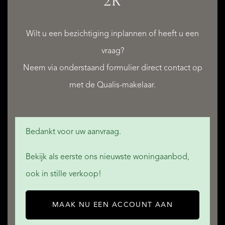
2R
breed aanbod van hoogwaardige restaurants, gezellige
cafés en delicatessenzaken die Oud-Zuid tot een van de
Wilt u een bezichtiging inplannen of heeft u een
meest aantrekkelijke woonwijken van de stad maken.
vraag?
Neem via onderstaand formulier direct contact op
De bereikbaarheid is uitstekend. Zowel het centrum van
met de Qualis-makelaar.
Amsterdam als de Zuidas, station Zuid en de uitvalswegen
richting Schiphol en de rest van Nederland zijn eenvoudig
bereikbaar.
Bedankt voor uw aanvraag.
Bekijk als eerste ons nieuwste woningaanbod,
De Lairessestraat 96 2R biedt daarmee een zeldzame
ook in stille verkoop!
combinatie van internationale allure, uitzonderlijke ruimte,
een iconisch ontwerp en een van de meest begeerde
MAAK NU EEN ACCOUNT AAN
woonlocaties van Amsterdam.