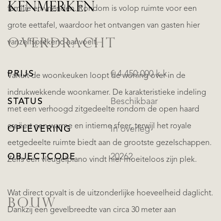
KENMERKEN
familie en vrienden. Rondom is volop ruimte voor een
grote eettafel, waardoor het ontvangen van gasten hier
OVERDRACHT
vanzelfsprekend aanvoelt.
PRIJS
€ 4.450.000 k.k.
Vanuit de woonkeuken loopt de woning over in de
indrukwekkende woonkamer. De karakteristieke indeling
STATUS
Beschikbaar
met een verhoogd zitgedeelte rondom de open haard
creëert een warme en intieme sfeer, terwijl het royale
OPLEVERING
In overleg
eetgedeelte ruimte biedt aan de grootste gezelschappen.
OBJECTCODE
20262
Zelfs een vleugelpiano vindt hier moeiteloos zijn plek.
Wat direct opvalt is de uitzonderlijke hoeveelheid daglicht.
BOUW
Dankzij een gevelbreedte van circa 30 meter aan