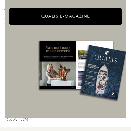
The flat is currently held under a membership right, which
will be converted to a freehold title in the very near future.
QUALIS E-MAGAZINE
The Owners’ Association is professionally managed.
Service charges currently amount to €430.61 per month.
LEASEHOLD
The flat is situated on leasehold land owned by the
Municipality of Amsterdam. The annual ground rent
currently amounts to €668.04. The application to switch to
a perpetual leasehold has been submitted under
favourable terms.
LOCATION
Lairessestraat has been one of Amsterdam’s most sought-