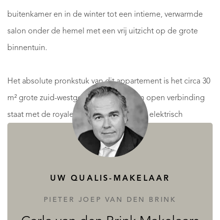
buitenkamer en in de winter tot een intieme, verwarmde
salon onder de hemel met een vrij uitzicht op de grote
binnentuin.
Het absolute pronkstuk van dit appartement is het circa 30
m² grote zuid-westgerichte terras dat in open verbinding
staat met de royale woonkeuken via een elektrisch
aangestuurde glazen pui die zijn geheel omhoog kan. Via
een andere imposante glazen harmonica-schuifdeur
vloeien binnen en buiten moeiteloos in elkaar over. Op
UW QUALIS-MAKELAAR
koele avonden verspreidt de gashaard een aangename
warmte over de patio, terwijl de robuuste bielzenvloer het
PIETER JOEP VAN DEN BRINK
geheel een karakter geeft dat zowel stoer als verfijnd is.