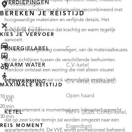
uitgesproken en eigentijdse identiteit. Ruwe, industriële
VERDIEPINGEN
1
Voorzieningen
elementen worden op subtiele wijze gecombineerd met
BEREKEN JE REISTIJD
hoogwaardige materialen en verfijnde details. Het
ENERGIE
resultaat is een interieur dat krachtig en warm tegelijk
KIES JE VERVOER
aanvoelt.
ENERGIELABEL
C
Elk detail is zorgvuldig overwogen, van de materiaalkeuzes
tot de zichtlijnen tussen de verschillende leefruimten.
WARM WATER
C.V.-ketel
Hierdoor ontstaat een woning die niet alleen visueel
indrukwekkend is, maar ook uitzonderlijk prettig leeft.
VERWARMING
C.V.-ketel, Gashaard,
MAXIMALE REISTIJD
Open haard
10 min.
VVE
20 min.
Het appartement is momenteel een lidmaatschapsrecht
KETEL
HR++ (2026, Combi-ketel,
30 min.
dat op zeer korte termijn zal worden omgezet naar een
REIS MOMENT
Eigendom)
appartementsrecht. De VVE wordt proffesioneel beheerd.