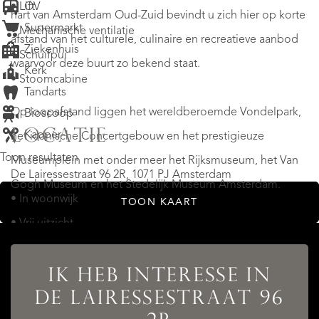
OV
• Lift
hart van Amsterdam Oud-Zuid bevindt u zich hier op korte
Supermarkt
• Mechanische ventilatie
afstand van het culturele, culinaire en recreatieve aanbod
Ziekenhuis
• Schuifpui
waarvoor deze buurt zo bekend staat.
Kerk
• Stoomcabine
Tandarts
Op loopafstand liggen het wereldberoemde Vondelpark,
Bioscoop
LOCATIE
Kapper
het iconische Concertgebouw en het prestigieuze
Toon resultaten
Museumplein met onder meer het Rijksmuseum, het Van
De Lairessestraat 96 2R, 1071 PJ Amsterdam
Gogh Museum en het Stedelijk Museum Amsterdam.
• In woonwijk
TOON KAART
• Vrij uitzicht
Voor de dagelijkse boodschappen en exclusieve
shopping bevinden de winkels van de Cornelis
IK HEB INTERESSE IN
Schuytstraat, de Van Baerlestraat en de P.C. Hooftstraat
DE LAIRESSESTRAAT 96
zich in de directe omgeving. Daarnaast vindt u hier een