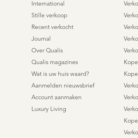
International
Verk
Stille verkoop
Verk
Recent verkocht
Verk
Journal
Verk
Over Qualis
Verk
Qualis magazines
Kope
Wat is uw huis waard?
Kope
Aanmelden nieuwsbrief
Verk
Account aanmaken
Verk
Luxury Living
Verk
Kopen
Verko