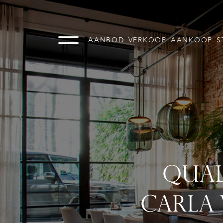
AANBOD
VERKOOP
AANKOOP
S
QUAL
CARLA 