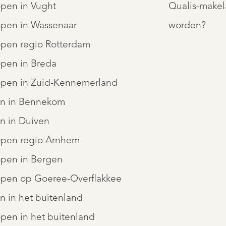
open in Vught
Qualis-makel
open in Wassenaar
worden?
open regio Rotterdam
open in Breda
open in Zuid-Kennemerland
n in Bennekom
n in Duiven
open regio Arnhem
open in Bergen
open op Goeree-Overflakkee
 in het buitenland
pen in het buitenland