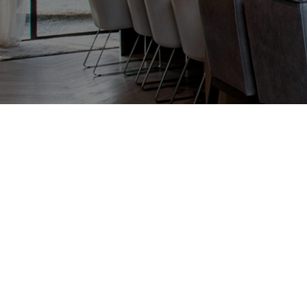
Omgeving
Aan het water
Aan park
Aan rustige weg