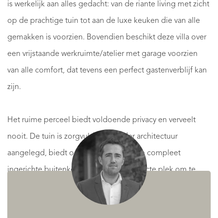
is werkelijk aan alles gedacht: van de riante living met zicht
op de prachtige tuin tot aan de luxe keuken die van alle
gemakken is voorzien. Bovendien beschikt deze villa over
een vrijstaande werkruimte/atelier met garage voorzien
van alle comfort, dat tevens een perfect gastenverblijf kan
zijn.
Het ruime perceel biedt voldoende privacy en verveelt
nooit. De tuin is zorgvuldig en onder architectuur
aangelegd, biedt o.a. diverse zitjes, een compleet
ingerichte buitenkeuken en is een perfecte plek om te
ontspannen. Voor de watersportliefhebbers is er op korte
afstand een jachthaven waar je je eigen boot kunt