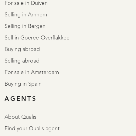
comfort.
For sale in Duiven
Selling in Arnhem
De keuken is vernieuwd in 2021 en voorzien van een
Selling in Bergen
opstelling met granieten aanrechtblad, handgemaakte
Sell in Goeree-Overflakkee
wandtegels en een diversiteit aan inbouwapparatuur
Buying abroad
waaronder een Smeg met een inductie kookplaat,
Selling abroad
meerdere ovens en een grill. Daarnaast beschikt de
For sale in Amsterdam
keuken over een afzuigkap, vaatwasmachine,
Buying in Spain
koffiemachine, Quooker, magnetron en een royale
koelkast met vriesvak.
AGENTS
De waterdichte kelderruimte is voorzien van originele
About Qualis
plavuizen. De kelder biedt voldoende extra opslagruimte
Find your Qualis agent