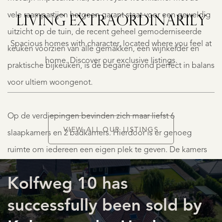
LEIN
83
vele raampartijen hetgeen garant staat voor een geweldig
LIVING EXTRA­ORDINARILY
A
uitzicht op de tuin, de recent geheel gemoderniseerde
€
Spacious homes with character, located where you feel at
1.395.000
keuken voorzien van alle gemakken, een wijnkelder en
K.K.
home. Discover our exclusive listings.
praktische bijkeuken, is de begane grond perfect in balans
voor ultiem woongenot.
Op de verdiepingen bevinden zich maar liefst 6
VIEW ALL OUR LISTINGS
slaapkamers en 2 badkamers. Hierdoor is er genoeg
ruimte om iedereen een eigen plek te geven. De kamers
LISTINGS
zijn allemaal stijlvol uitgevoerd. De badkamers zijn luxe en
Kolfweg 10 has
bieden een oase van rust en ontspanning na een lange
dag.
successfully been sold by