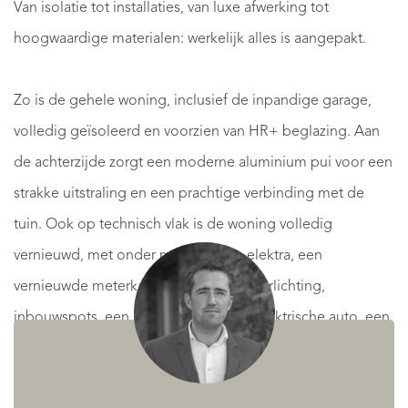
Van isolatie tot installaties, van luxe afwerking tot
hoogwaardige materialen: werkelijk alles is aangepakt.
Zo is de gehele woning, inclusief de inpandige garage,
volledig geïsoleerd en voorzien van HR+ beglazing. Aan
de achterzijde zorgt een moderne aluminium pui voor een
strakke uitstraling en een prachtige verbinding met de
tuin. Ook op technisch vlak is de woning volledig
vernieuwd, met onder meer nieuwe elektra, een
vernieuwde meterkast, stijlvolle wandverlichting,
inbouwspots, een laadpunt voor een elektrische auto, een
nieuwe cv-ketel en meerdere airco-units die zowel kunnen
koelen als verwarmen.