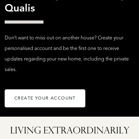
Qualis
Don’t want to miss out on another house? Create your
personalised account and be the first one to receive
updates regarding your new home, including the private
sales.
CREATE YOUR ACCOUNT
LE
ROCKANJE
ILLEWEG
DWARSWEG
LIVING EXTRA­ORDINARILY
14
€