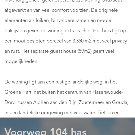
inwendig geheel gerenoveerd. Deze woning is luxueus
afgewerkt en van veel comfort voorzien. De originele
elementen als luiken, bijzondere ramen en mooie
daklijsten geven de woning extra cachet. Het huis ligt op
een mooi besloten perceel van 3.350 m2 met veel privacy
en rust. Het separate guest house (59m2) geeft veel
mogelijkheden.
De woning ligt aan een rustige landelijke weg, in het
Groene Hart, net buiten het centrum van Hazerswoude-
Dorp, tussen Alphen aan den Rijn, Zoetermeer en Gouda,
in een landelijke omgeving met veel water. Fietsen en
wandelen is vanaf de Voorweg geweldig. Het is een
Voorweg 104 has
geweldige plek om tot rust te komen. Lagere en