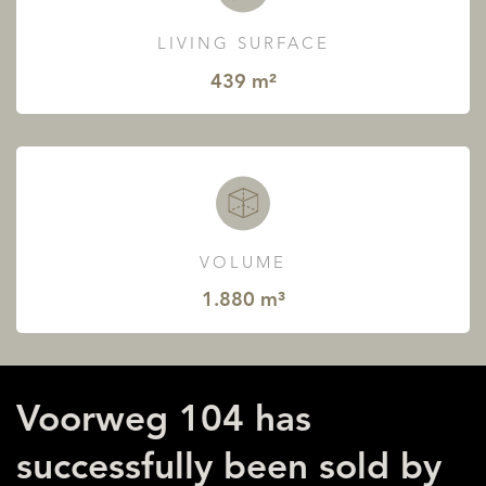
LIVING SURFACE
439 m²
VOLUME
1.880 m³
Voorweg 104 has
successfully been sold by