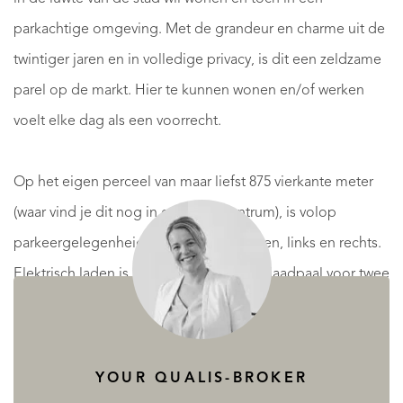
parkachtige omgeving. Met de grandeur en charme uit de
twintiger jaren en in volledige privacy, is dit een zeldzame
parel op de markt. Hier te kunnen wonen en/of werken
voelt elke dag als een voorrecht.
Op het eigen perceel van maar liefst 875 vierkante meter
(waar vind je dit nog in een stadscentrum), is volop
parkeergelegenheid. Er zijn twee opritten, links en rechts.
Elektrisch laden is mogelijk middels de laadpaal voor twee
auto’s. Wel zo fijn, ook voor gasten.
De omgeving biedt oneindig veel mogelijkheden voor
YOUR QUALIS-BROKER
gezinnen die zowel van de natuur houden als ook graag