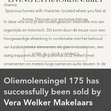
LIVING EXTRA­ORDINARILY
charme.
€
Spacious homes with character, located where you feel at
615.000
K.K.
home. Discover our exclusive listings.
In deze villa vind je een buitengewoon sfeervolle mix van
eigentijds en historisch. Dit komt door de keuze voor een
hoogwaardige afwerking in combinatie met het behoud
van karakteristieke elementen als glas-in-loodramen, een
VIEW ALL OUR LISTINGS
statig trappenhuis, hoge plafonds (3.52 meter!) met
LISTINGS
ornamenten en meters hoge kamer-en-suite deuren. In de
living en eetkamer met serre ligt een eigentijdse visgraat
Oliemolensingel 175 has
pvc vloer. De woonkamer-en-suite, serre, keuken en het
gastenverblijf zijn voorzien van vloerverwarming. Wel zo
successfully been sold by
comfortabel! De keuken is geheel eigentijds en luxe
Vera Welker Makelaars
ingericht. In de ruime ontvangsthal ligt de originele