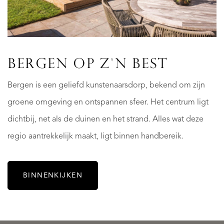
BERGEN OP Z'N BEST
Bergen is een geliefd kunstenaarsdorp, bekend om zijn
groene omgeving en ontspannen sfeer. Het centrum ligt
dichtbij, net als de duinen en het strand. Alles wat deze
regio aantrekkelijk maakt, ligt binnen handbereik.
Learning
BINNENKIJKEN
to
Win
see
|
your
exclu