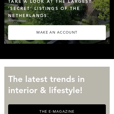
TAKE A LOOK AT THE LARGEST
‘SECRET’ LISTINGS OF THE
NETHERLANDS.
SERVICES
MAKE AN ACCOUNT
The latest trends in
interior & lifestyle!
ABOUT QUALIS
THE E-MAGAZINE