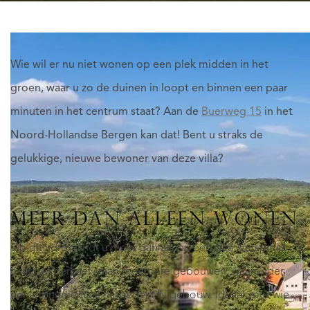
Wie wil er nu niet wonen op een plek midden in het
groen, waar u zo de duinen in loopt en binnen een paar
minuten in het centrum staat? Aan de
Buerweg 15
in het
Noord-Hollandse Bergen kan dat! Bent u straks de
gelukkige, nieuwe bewoner van deze villa?
MEER DAN ALLEEN WONEN
Op dit adres vindt u meer dan alleen een villa. Verspreid
over het perceel staan meerdere gebouwen, waaronder
een monumentaal rietgedekt bijgebouw. Ideaal voor wie