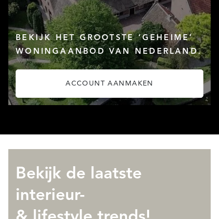
BEKIJK HET GROOTSTE ‘GEHEIME’
DIENSTEN
WONINGAANBOD VAN NEDERLAND.
ACCOUNT AANMAKEN
Bekijk de laatste
OVER QUALIS
interieur-
& lifestyle trends!