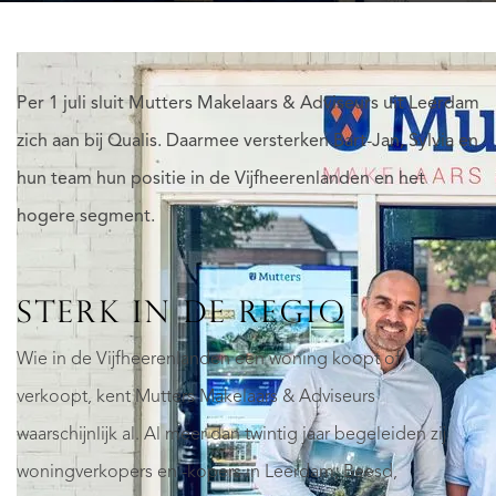
Per 1 juli sluit Mutters Makelaars & Adviseurs uit Leerdam
zich aan bij Qualis. Daarmee versterken Bart-Jan, Sylvia en
hun team hun positie in de Vijfheerenlanden en het
hogere segment.
STERK IN DE REGIO
Wie in de Vijfheerenlanden een woning koopt of
verkoopt, kent Mutters Makelaars & Adviseurs
waarschijnlijk al. Al meer dan twintig jaar begeleiden zij
woningverkopers en -kopers in Leerdam, Beesd,