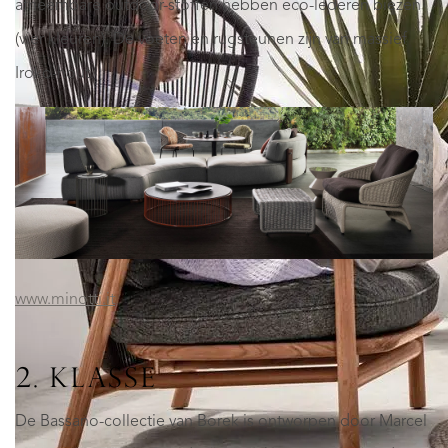
afneembare outdoor-stoffen hebben eco-lederen biezen
(vier kleuren). De voeten en rugsteunen zijn van massief
Iroko-hout.
www.minotti.it
2. KLASSE
De Bassano-collectie van Borek is ontworpen door Marcel