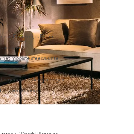
S
riese Franeker, is Faber
 passie en
 het mooiste sfeervuur te
die generaties lang meegaat.
 tot leven komen.