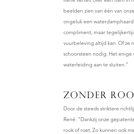
René vertelt over een item in 
beelden zien van één van onze 
ongeluk een waterdamphaard lie
compliment, maar tegelijkerti
vuurbeleving altijd kan. Of z
schoorsteen nodig. Het enige w
waterleiding aan te sluiten.”
ZONDER ROO
Door de steeds striktere richt
René. “Dankzij onze gepatente
rook of roet. Zo kunnen ook m