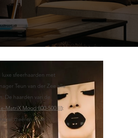
n luxe sfeerhaarden met
ager Teun van der Zee alle
len. De haarden van de
e-MatriX Mood 800-500 III
):
enspel creëren door