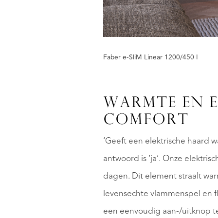
Faber e-SliM Linear 1200/450 I
WARMTE EN E
COMFORT
‘Geeft een elektrische haard 
antwoord is ‘ja’. Onze elektr
dagen. Dit element straalt warm
levensechte vlammenspel en fl
een eenvoudig aan-/uitknop te