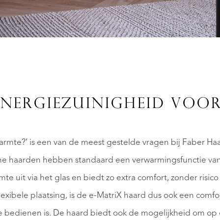
NERGIEZUINIGHEID VOO
warmte?’ is een van de meest gestelde vragen bij Faber Ha
ische haarden hebben standaard een verwarmingsfunctie van
te uit via het glas en biedt zo extra comfort, zonder risic
exibele plaatsing, is de e-MatriX haard dus ook een com
 bedienen is. De haard biedt ook de mogelijkheid om op 
REGISTREER