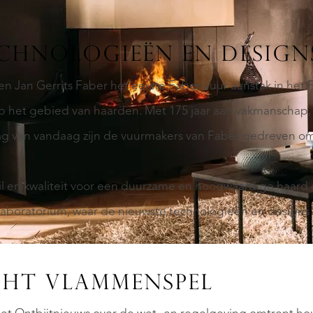
CHNOLOGIEËN EN DESIGN
en Jan Gerrits Faber het eerste Faber-vuur aanstak in het F
 op het gebied van haarden. Met 175 jaar aan vakmanschap,
ag van vandaag zijn de vuurmakers van Faber gedreven om
l en kwaliteit voor een duurzame en hoogwaardige haard 
d laboratorium, waar de nieuwste technologieën en designs
CHT VLAMMENSPEL