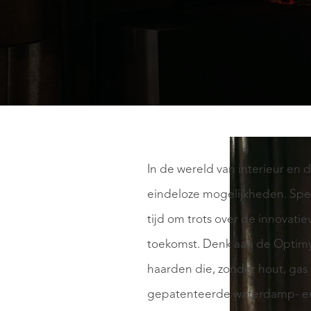
In de wereld van interieur en
eindeloze mogelijkheden. Spe
tijd om trots over de innovati
toekomst. Denk aan de Optimys
haarden die, zonder hout, gas
gepatenteerde waterdamp- en