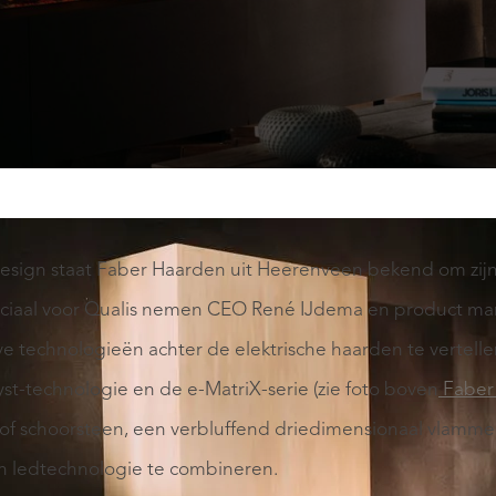
 design staat Faber Haarden uit Heerenveen bekend om zij
ciaal voor Qualis nemen CEO René IJdema en product man
eve technologieën achter de elektrische haarden te vertel
t-technologie en de e-MatriX-serie (zie foto boven
Faber 
 of schoorsteen, een verbluffend driedimensionaal vlamm
 ledtechnologie te combineren.