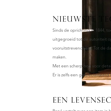
NIEUWSTE TE
Sinds de oprichting in 1844, to
uitgegroeid tot dé autoriteit
vooruitstrevendheid. Tot de d
maken.
Met een scherp oog voor detai
Er is zelfs een gespecialiseer
EEN LEVENSE