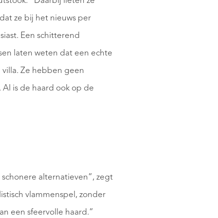
tstook. “Daarbij lieten ze
DIENSTEN
at ze bij het nieuws per
siast. Een schitterend
nsen laten weten dat een echte
 villa. Ze hebben geen
. Al is de haard ook op de
 schonere alternatieven”, zegt
istisch vlammenspel, zonder
an een sfeervolle haard.”