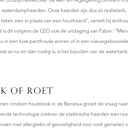
het Ontbijtnieuws over de wet- en regelgeving omtrent hou
AANBOD
waterdamphaarden. Onze haarden zijn dus zó realistisch, d
ten zien in plaats van een houthaard”, vertelt hij enthou
jd is dit volgens de CEO ook de uitdaging van Faber: “Me
e nu in een luxe penthouse wonen of in een nieuwgebouwde
at zo nu en dan nodig is, is het bijvullen van de watertank
OVER QUALIS
K OF ROET
lijnen rondom houtstook in de Benelux groeit de vraag naar
erde technologie creëren de elektrische haarden een real
ensen met allergieën of gevoeligheid voor rook genieten v