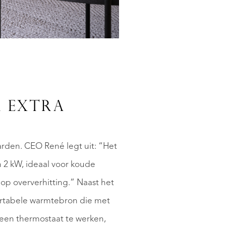
R EXTRA
arden. CEO René legt uit: “Het
 2 kW, ideaal voor koude
o op oververhitting.” Naast het
fortabele warmtebron die met
een thermostaat te werken,