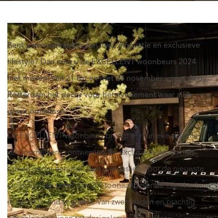
Bent u een liefhebber van luxe, innovatie en exclusieve
lifestyle? Dan mag u de EXCELLENT woonbeurs 2024
niet missen! Van 21 tot en met 24 november vormt Ahoy
Rotterdam het decor voor hét evenement waar alles
draait om klasse.
De EXCELLENT woonbeurs brengt een unieke selectie
van topmerken, - ontwerpers en exclusieve producten
samen onder één dak. Laat u verrassen door de nieuwste
collecties van meer dan 200 toonaangevende exposanten
in het high-end segment. Van zwembaden en prachtig