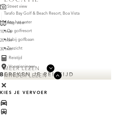
LOCATIE
Street view
Tarafo Bay Golf & Beach Resort, Boa Vista
• Aan het water
Map view
• Op golfresort
10 min
• Nabij golfbaan
20 min
• Zeezicht
30 min
Reistijd
Voorzieningen
MEER LEZEN
BEREKEN JE REISTIJD
MINDER LEZEN
KIES JE VERVOER