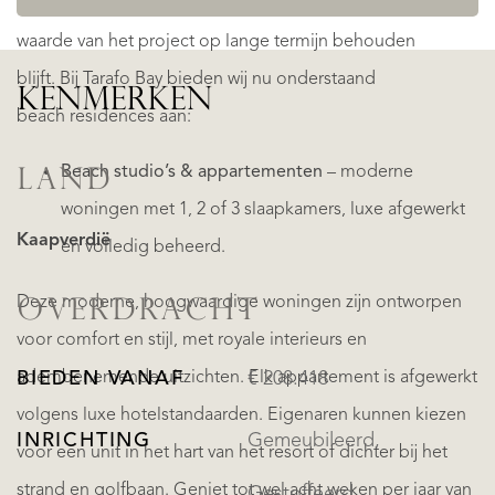
vastgoedbeheer, wat garandeert dat de kwaliteit en
waarde van het project op lange termijn behouden
blijft. Bij Tarafo Bay bieden wij nu onderstaand
KENMERKEN
beach residences aan:
Beach studio’s & appartementen
– moderne
LAND
woningen met 1, 2 of 3 slaapkamers, luxe afgewerkt
Kaapverdië
en volledig beheerd.
Deze moderne, hoogwaardige woningen zijn ontworpen
OVERDRACHT
voor comfort en stijl, met royale interieurs en
adembenemende uitzichten. Elk appartement is afgewerkt
BIEDEN VANAF
€ 208.418
volgens luxe hotelstandaarden. Eigenaren kunnen kiezen
INRICHTING
Gemeubileerd,
voor een unit in het hart van het resort of dichter bij het
strand en golfbaan. Geniet tot wel acht weken per jaar van
Gestoffeerd