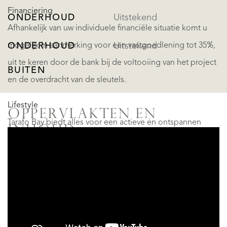
Financiering
ONDERHOUD
Uitstekend
Afhankelijk van uw individuele financiële situatie komt u
mogelijk in aanmerking voor een vastgoedlening tot 35%,
ONDERHOUD
Uitstekend
uit te keren door de bank bij de voltooiing van het project
BUITEN
en de overdracht van de sleutels.
Lifestyle
OPPERVLAKTEN EN
Tarafo Bay biedt alles voor een actieve én ontspannen
INHOUD
levensstijl. Van golfen met uitzicht op de oceaan,
tennistoernooien en kitesurfen tot wellness in de luxe spa
WONEN
83 m²
en culinaire ervaringen in de beachclubs. Ontdek de rust
van eindeloze stranden of ga op avontuur met
INDELING
diepzeevissen, offroad fietsen en watersporten.