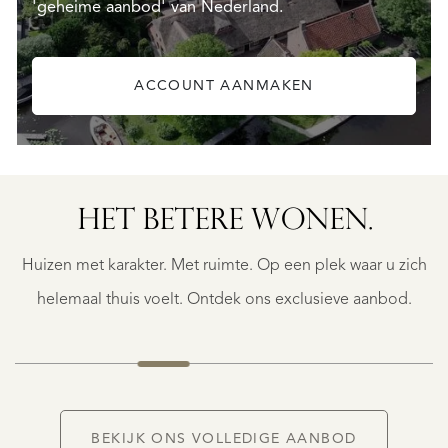
'geheime aanbod' van Nederland.
ACCOUNT AANMAKEN
SINT
MAARTEN
HET BETERE WONEN.
INDIGO
BAY
Huizen met karakter. Met ruimte. Op een plek waar u zich
$
1.049.900
helemaal thuis voelt. Ontdek ons exclusieve aanbod.
BEKIJK ONS VOLLEDIGE AANBOD