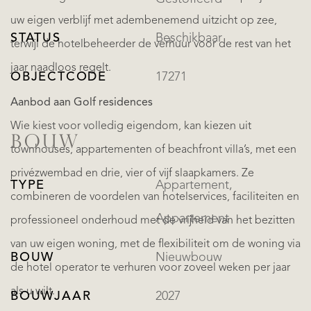
uw eigen verblijf met adembenemend uitzicht op zee,
STATUS
Beschikbaar
terwijl de hotelbeheerder de verhuur voor de rest van het
jaar naadloos regelt.
OBJECTCODE
17271
Aanbod aan Golf residences
Wie kiest voor volledig eigendom, kan kiezen uit
BOUW
townhouses, appartementen of beachfront villa’s, met een
privézwembad en drie, vier of vijf slaapkamers. Ze
TYPE
Appartement,
combineren de voordelen van hotelservices, faciliteiten en
Appartement
professioneel onderhoud met de vrijheid van het bezitten
van uw eigen woning, met de flexibiliteit om de woning via
BOUW
Nieuwbouw
de hotel operator te verhuren voor zoveel weken per jaar
als u wilt.
BOUWJAAR
2027