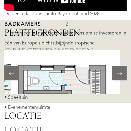
Opening
SLAAPKAMERS
2
De eerste fase van Tarafo Bay opent eind 2028.
BADKAMERS
2
PLATTEGRONDEN
✨
Informeer nu naar deze
unieke kans om te investeren in
één van Europa’s dichtstbijzijnde tropische
OBJECTKENMERKEN
bestemmingen.
MEER LEZEN
• Airconditioning
MINDER LEZEN
• Zonnepanelen
• Buitenzwembad
• Speeltuin
• Evenementenruimte
LOCATIE