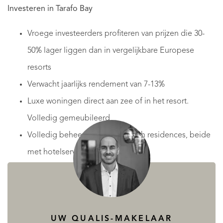
Investeren in Tarafo Bay
Vroege investeerders profiteren van prijzen die 30-
50% lager liggen dan in vergelijkbare Europese
resorts
Verwacht jaarlijks rendement van 7-13%
Luxe woningen direct aan zee of in het resort.
Volledig gemeubileerd
Volledig beheerde golf en beach residences, beide
met hotelservice
Inclusief 2 weken vakantieverblijf per jaar
Toegang tot exclusieve sport- en wellnessfaciliteiten
Woning is volledig eigendom van de koper
UW QUALIS-MAKELAAR