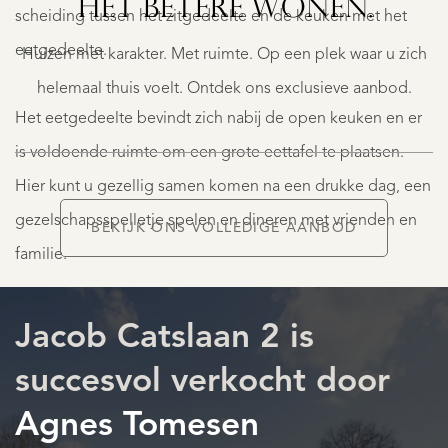
HET BETERE WONEN.
19
scheiding tussen het zitgedeelte en de keuken met het
€
eetgedeelte.
Huizen met karakter. Met ruimte. Op een plek waar u zich
995.000
K.K.
helemaal thuis voelt. Ontdek ons exclusieve aanbod.
Het eetgedeelte bevindt zich nabij de open keuken en er
is voldoende ruimte om een grote eettafel te plaatsen.
Hier kunt u gezellig samen komen na een drukke dag, een
gezelschapsspelletje spelen en dineren met vrienden en
BEKIJK ONS VOLLEDIGE AANBOD
familie.
AANBOD
Over de volle breedte aan de achterzijde is een riante
Jacob Catslaan 2 is
schuifpui waardoor buiten met binnen wordt verbonden.
succesvol verkocht door
Agnes Tomesen