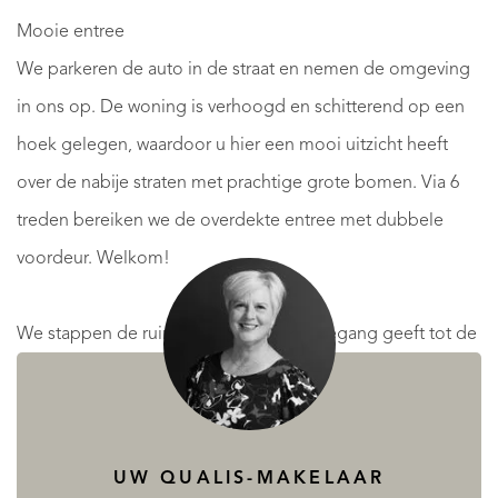
Mooie entree
We parkeren de auto in de straat en nemen de omgeving
in ons op. De woning is verhoogd en schitterend op een
hoek gelegen, waardoor u hier een mooi uitzicht heeft
over de nabije straten met prachtige grote bomen. Via 6
treden bereiken we de overdekte entree met dubbele
voordeur. Welkom!
We stappen de ruime hal binnen die toegang geeft tot de
meterkast en de deels betegelde toiletruimte met
zwevend toilet. Vanuit de hal kunnen we tevens naar de
kelder met wasruimte en masterbedroom , de achtertuin,
UW QUALIS-MAKELAAR
de 4 slaapkamers, de 2e badkamer en de living.