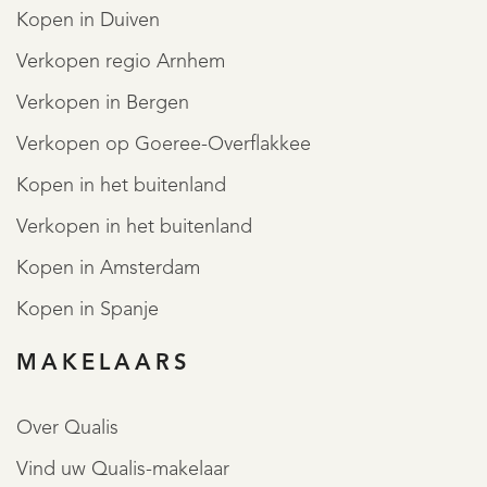
Kopen in Duiven
Verkopen regio Arnhem
De royale masterbedroom is aan de voorzijde van de
Verkopen in Bergen
woning gelegen en heeft draaikiep ramen tot aan de
grond waardoor het hier heerlijk licht is. Tevens zijn er 2
Verkopen op Goeree-Overflakkee
vaste kasten en een ruime inloopkast aanwezig.
Kopen in het buitenland
Verkopen in het buitenland
De badkamer ensuite is volledig betegeld en heeft een
Kopen in Amsterdam
inloopdouche met regen- en handdouche en
Kopen in Spanje
thermostatische kraan, badmeubel met 2 waskommen en
MAKELAARS
een designradiator.
Over Qualis
Vind uw Qualis-makelaar
Royale achtertuin met overkapping