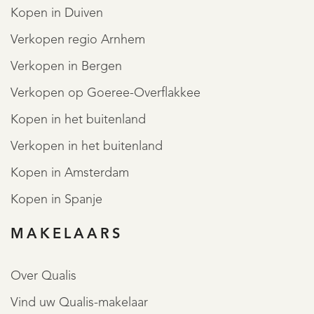
Kopen in Duiven
- Antispeculatiebeding van 1 jaar
Verkopen regio Arnhem
Verkopen in Bergen
--- English translation ---
Verkopen op Goeree-Overflakkee
Kopen in het buitenland
Verkopen in het buitenland
Extremely spacious and bright 148 m2 apartment with
Kopen in Amsterdam
parking space, elevator, possibility of 4 bedrooms and two
Kopen in Spanje
large balconies overlooking the courtyard. The apartment
MAKELAARS
also has an A+ energy label!
Over Qualis
This spacious apartment on Titus van Rijnstraat offers a
Vind uw Qualis-makelaar
comfortable living environment with all conveniences