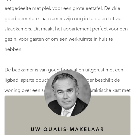
eetgedeelte met plek voor een grote eettafel. De drie
goed bemeten slaapkamers zijn nog in te delen tot vier
slaapkamers. Dit maakt het appartement perfect voor een
gezin, voor gasten of om een werkruimte in huis te
hebben.
De badkamer is van goed formaat en uitgerust met een
ligbad, aparte douche en wastafel. Verder beschikt de
woning over een separaat toilet en een praktische kast met
wasmachine-en droger aansluiting, naast de extra
opbergruimte.
UW QUALIS-MAKELAAR
Het balkon, gelegen op het zuiden, biedt een aangenaam