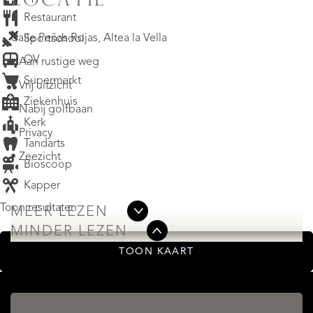
LOCATIE
Restaurant
Calle Peñas Rojas, Altea la Vella
Sportschool
OV
• Aan rustige weg
Supermarkt
• Vrij uitzicht
Ziekenhuis
• Nabij golfbaan
Kerk
• Privacy
Tandarts
• Zeezicht
Bioscoop
Kapper
Toon resultaten
MEER LEZEN
MINDER LEZEN
TOON KAART