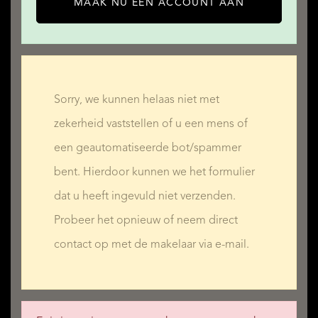
MAAK NU EEN ACCOUNT AAN
Sorry, we kunnen helaas niet met
zekerheid vaststellen of u een mens of
een geautomatiseerde bot/spammer
bent. Hierdoor kunnen we het formulier
dat u heeft ingevuld niet verzenden.
Probeer het opnieuw of neem direct
contact op met de makelaar via e-mail.