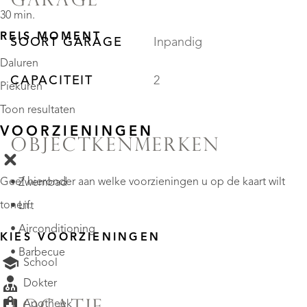
GARAGE
30 min.
REIS MOMENT
SOORT GARAGE
Inpandig
Daluren
CAPACITEIT
2
Piekuren
Toon resultaten
VOORZIENINGEN
OBJECTKENMERKEN
Geef hieronder aan welke voorzieningen u op de kaart wilt
• Zwembad
tonen.
• Lift
• Airconditioning
KIES VOORZIENINGEN
• Barbecue
School
Dokter
Apotheek