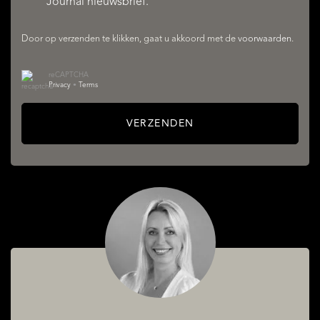
Journal nieuwsbrief.
Door op verzenden te klikken, gaat u akkoord met de
voorwaarden
.
reCAPTCHA
Privacy
•
Terms
VERZENDEN
AANBOD
DIENSTEN