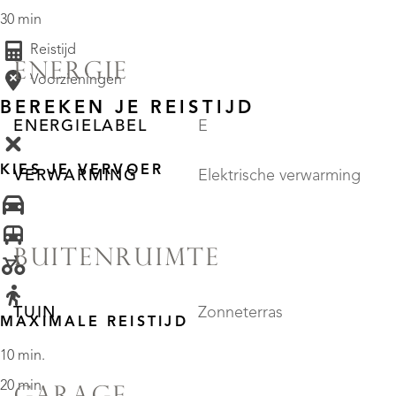
30 min
Reistijd
ENERGIE
Voorzieningen
BEREKEN JE REISTIJD
ENERGIELABEL
E
KIES JE VERVOER
VERWARMING
Elektrische verwarming
BUITENRUIMTE
TUIN
Zonneterras
MAXIMALE REISTIJD
10 min.
20 min.