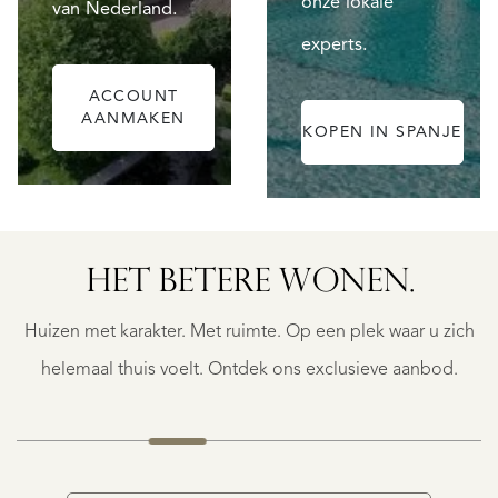
onze lokale
van Nederland.
experts.
ACCOUNT
AANMAKEN
KOPEN IN SPANJE
OOSTVOORNE
ZEEWEG
E
ERLAAN
18
HET BETERE WONEN.
A
€
Huizen met karakter. Met ruimte. Op een plek waar u zich
1.495.000
K.K.
helemaal thuis voelt. Ontdek ons exclusieve aanbod.