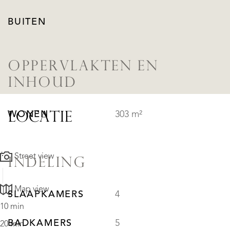
BUITEN
OPPERVLAKTEN EN
INHOUD
WONEN
303 m²
LOCATIE
Street view
INDELING
Map view
SLAAPKAMERS
4
10 min
BADKAMERS
5
20 min