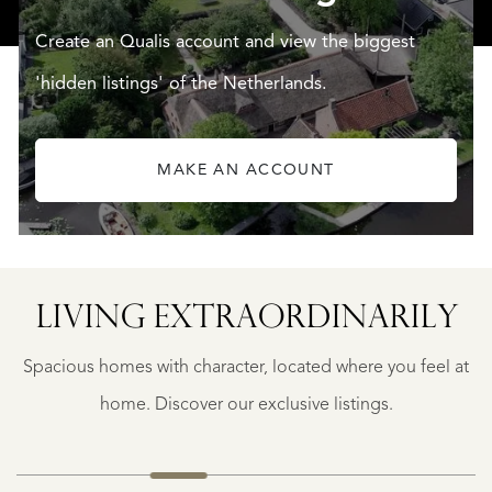
Create an Qualis account and view the biggest
'hidden listings' of the Netherlands.
MAKE AN ACCOUNT
N
FREDERIKSOORD
MOLENLAAN
LIVING EXTRA­ORDINARILY
4
€
Spacious homes with character, located where you feel at
925.000
K.K.
home. Discover our exclusive listings.