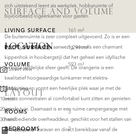
zich uitstekend leent als werkplek, hobbyruimte of
SURFACE AND VOLUME
bijvoorbeeld logeerkamer voor gasten.
LIVING SURFACE
161 m²
De buitenruimte is zeer compleet uitgevoerd. Zo is er een
LOCATION
botenhuis met elektra aanwezig, evenals een charmant
PLOT SURFACE
1.294 m²
kippenhok in hooibergstijl dat het geheel een idyllische
VOLUME
593 m³
en bijna landelijke sfeer geeft. De orangerie is een
Street view
kwalitatief hoogwaardige tuinkamer met elektra-
aansluiting en vormt een heerlijke plek waar je met de
Map view
LAYOUT
eerste zonnestralen al comfortabel kunt zitten en genieten
10 min
van de tuin. Daarnaast is er een ruime campergarage met
20 min
ROOMS
3
handbediende overheaddeur, geschikt voor het stallen van
30 min
BEDROOMS
2
een camper of caravan en direct bereikbaar vanaf de
Travel time