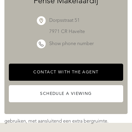
Fehse Makelaardij
De master bedroom op de begane grond valt op door de
Dorpsstraat 51
prettige hoogtewerking, beschikt over een inbouwkast en
heeft eveneens openslaande deuren naar de tuin.
7971 CR Havelte
Aansluitend de badkamer met ligbad, dubbel
Show phone number
wastafelmeubel, en inloopdouche. In de hal bevindt zich
daarnaast een royale garderobekast, evenals de
trapopgang naar de verdieping. Het voormalige bakhuis is
CONTACT WITH THE AGENT
aangebouwd aan de woning en in gebruik als praktische
bijkeuken met witgoedaansluitingen.
SCHEDULE A VIEWING
Kelder: sfeervolle mancave voor meerdere doeleinde te
gebruiken, met aansluitend een extra bergruimte.