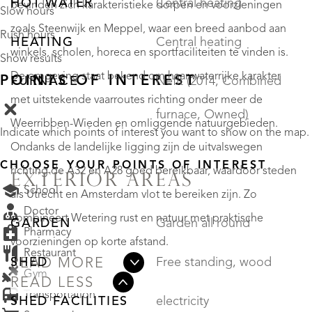
HOT WATER
Central heating
bevinden zich karakteristieke dorpen en voorzieningen
Slow hours
zoals Steenwijk en Meppel, waar een breed aanbod aan
Rush hours
HEATING
Central heating
winkels, scholen, horeca en sportfaciliteiten te vinden is.
Show results
De omgeving staat bekend om haar waterrijke karakter
POINTS OF INTEREST
FURNACE
Nefit (2014, Combined
met uitstekende vaarroutes richting onder meer de
furnace, Owned)
Weerribben-Wieden en omliggende natuurgebieden.
Indicate which points of interest you want to show on the map.
Ondanks de landelijke ligging zijn de uitvalswegen
CHOOSE YOUR POINTS OF INTEREST
richting de A32 en A28 goed bereikbaar, waardoor steden
EXTERIOR AREAS
School
als Utrecht en Amsterdam vlot te bereiken zijn. Zo
Doctor
combineert Wetering rust en natuur met praktische
GARDEN
Garden all round
Pharmacy
voorzieningen op korte afstand.
Restaurant
SHED
Free standing, wood
READ MORE
Gym
READ LESS
Transportation
SHED FACILITIES
electricity