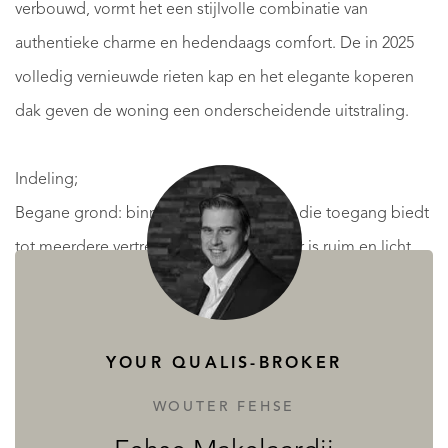
verbouwd, vormt het een stijlvolle combinatie van
authentieke charme en hedendaags comfort. De in 2025
volledig vernieuwde rieten kap en het elegante koperen
dak geven de woning een onderscheidende uitstraling.
Indeling;
Begane grond: binnenkomst via de hal, die toegang biedt
tot meerdere vertrekken. De woonkamer is ruim en licht,
voorzien van openslaande deuren naar de tuin, een
elektrische sierhaard met sierlijke schouw en voldoende
ruimte voor een eethoek. De dichte, moderne keuken is
YOUR QUALIS-BROKER
compleet uitgerust met een 5-pits gaskookplaat, combi-
WOUTER FEHSE
oven, oven, koelkast en vaatwasser.