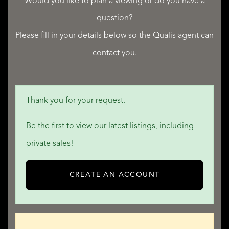
OBJECTDETAILS
Would you like to plan a viewing or do you have a
question?
• Outside sun screen
Please fill in your details below so the Qualis agent can
• Glass fiber
contact you.
• Mechanical ventilation
• Natural ventilation
Thank you for your request.
LOCATION
Be the first to view our latest listings, including
private sales!
Wetering-Oost 70, 8363 TK Wetering
• Near quiet road
CREATE AN ACCOUNT
• waterfront
• Rural location
• Clear view