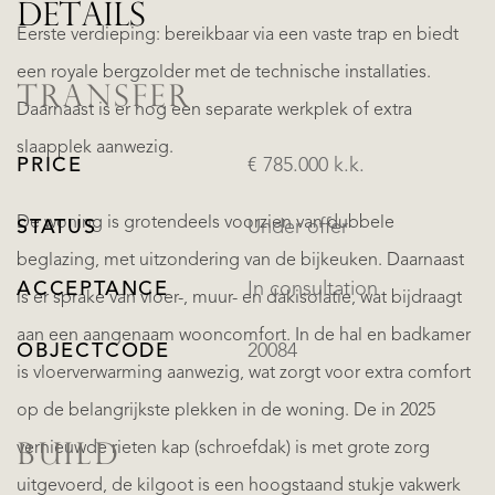
DETAILS
Eerste verdieping: bereikbaar via een vaste trap en biedt
een royale bergzolder met de technische installaties.
TRANSFER
Daarnaast is er nog een separate werkplek of extra
slaapplek aanwezig.
PRICE
€ 785.000 k.k.
De woning is grotendeels voorzien van dubbele
STATUS
Under offer
beglazing, met uitzondering van de bijkeuken. Daarnaast
ACCEPTANCE
In consultation
is er sprake van vloer-, muur- en dakisolatie, wat bijdraagt
aan een aangenaam wooncomfort. In de hal en badkamer
OBJECTCODE
20084
is vloerverwarming aanwezig, wat zorgt voor extra comfort
op de belangrijkste plekken in de woning. De in 2025
vernieuwde rieten kap (schroefdak) is met grote zorg
BUILD
uitgevoerd, de kilgoot is een hoogstaand stukje vakwerk