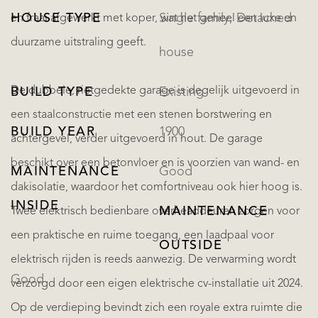
HOUSE TYPE
Single family, Detached
en fraai afgewerkt met koper, wat het geheel een luxe en
duurzame uitstraling geeft.
house
De dubbele, rietgedekte garage is degelijk uitgevoerd in
BUILD TYPE
Existing
een staalconstructie met een stenen borstwering en
BUILD YEAR
1900
achtergevel, verder uitgevoerd in hout. De garage
beschikt over een betonvloer en is voorzien van wand- en
MAINTENANCE
Good
dakisolatie, waardoor het comfortniveau ook hier hoog is.
INSIDE
MAINTENANCE
Twee elektrisch bedienbare overheaddeuren zorgen voor
een praktische en ruime toegang, een laadpaal voor
OUTSIDE
elektrisch rijden is reeds aanwezig. De verwarming wordt
Good
verzorgd door een eigen elektrische cv-installatie uit 2024.
Op de verdieping bevindt zich een royale extra ruimte die