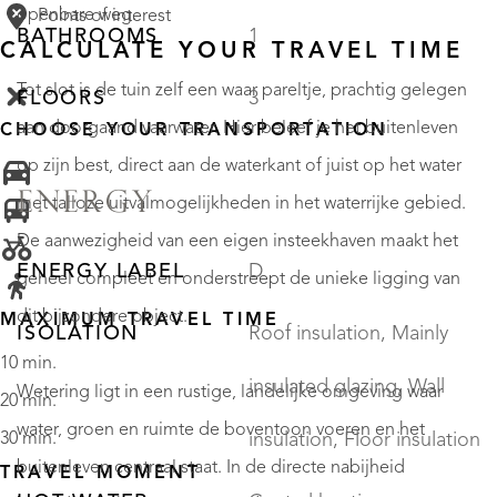
openbare weg.
Points of interest
BATHROOMS
1
CALCULATE YOUR TRAVEL TIME
Tot slot is de tuin zelf een waar pareltje, prachtig gelegen
FLOORS
3
aan doorgaand vaarwater. Hier beleef je het buitenleven
CHOOSE YOUR TRANSPORTATION
op zijn best, direct aan de waterkant of juist op het water
ENERGY
met talloze uitvalmogelijkheden in het waterrijke gebied.
De aanwezigheid van een eigen insteekhaven maakt het
ENERGY LABEL
D
geheel compleet en onderstreept de unieke ligging van
dit bijzondere object.
MAXIMUM TRAVEL TIME
ISOLATION
Roof insulation, Mainly
10 min.
insulated glazing, Wall
Wetering ligt in een rustige, landelijke omgeving waar
20 min.
water, groen en ruimte de boventoon voeren en het
30 min.
insulation, Floor insulation
buitenleven centraal staat. In de directe nabijheid
TRAVEL MOMENT