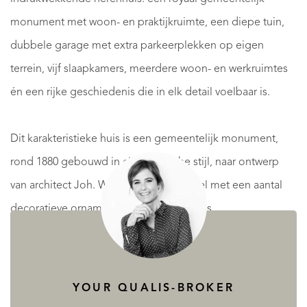
monument met woon- en praktijkruimte, een diepe tuin,
dubbele garage met extra parkeerplekken op eigen
terrein, vijf slaapkamers, meerdere woon- en werkruimtes
én een rijke geschiedenis die in elk detail voelbaar is.
Dit karakteristieke huis is een gemeentelijk monument,
rond 1880 gebouwd in classicistische stijl, naar ontwerp
van architect Joh. Wayers. De witte gevel met een aantal
decoratieve ornamenten, zoals palmettes,
acanthusconsoles en een mascaron met leeuwenkop, een
smeedijzeren schoenschraper en natuurstenen
schampstenen verraadt direct dat dit geen gewoon huis is.
YOUR QUALIS-BROKER
Dit is erfgoed en tegelijk een warme plek om te leven.