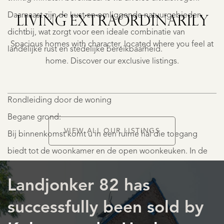
WEG
EGELANTIERLAA
Daarnaast zijn de kust en omliggende natuurgebieden
LIVING EXTRA­ORDINARILY
4
dichtbij, wat zorgt voor een ideale combinatie van
€
Spacious homes with character, located where you feel at
1.450.000
landelijke rust en stedelijke bereikbaarheid.
K.K.
home. Discover our exclusive listings.
Rondleiding door de woning
Begane grond:
VIEW ALL OUR LISTINGS
Bij binnenkomst komt u in een ruime hal die toegang
biedt tot de woonkamer en de open woonkeuken. In de
LISTINGS
hal is de meterkast, toegang tot de kelder en het toilet
Landjonker 82 has
met fonteintje (2021). Middels een deur en vaste trap heeft
u toegang tot de kelder. Deze wordt nu gebruikt voor
successfully been sold by
voorraad, maar is uitermate geschikt om te gebruiken als