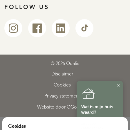
Tweede verdieping:
FOLLOW US
De bovenste etage is verrassend ruim en praktisch
ingericht. U vindt hier een wasruimte, kastenwand met
wastafel, en de CV ketel (2021). De gehele verdieping is
voorzien van plavuizen.
De 5e slaapkamer met dakvenster(2021) en heeft een
sfeervol rond raam. Dankzij de hoge nok en de extra
© 2026 Qualis
dakvensters is dit een ruime en lichte verdieping.
Disclaimer
×
Cookies
Buitenruimte:
Privacy statement
De tuin rondom de woning gelegen is met zorg en oog
Wat is mijn huis
Website door OGonline
voor detail aangelegd. Het terras, aangelegd met
waard?
Oud-Hollandse klinkers biedt een fijne plek om buiten te
Direct een
Cookies
Waardecheck
zitten en te genieten van de rustige omgeving. Daarnaast