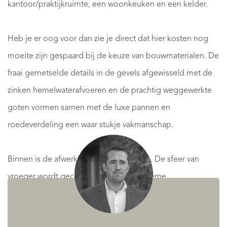
kantoor/praktijkruimte, een woonkeuken en een kelder.
Heb je er oog voor dan zie je direct dat hier kosten nog
moeite zijn gespaard bij de keuze van bouwmaterialen. De
fraai gemetselde details in de gevels afgewisseld met de
zinken hemelwaterafvoeren en de prachtig weggewerkte
goten vormen samen met de luxe pannen en
roedeverdeling een waar stukje vakmanschap.
Binnen is de afwerking van hoog niveau. De sfeer van
vroeger wordt gecombineerd met moderne
voorzieningen als vloerverwarming, uitstekende isolatie,
dubbel glas en de 15 zonnepanelen. Alles straalt zorg,