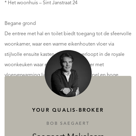
* Het woonhuis – Sint Janstraat 24
Begane grond
De entree met hal en toilet biedt toegang tot de sfeervolle
woonkamer, waar een warme eikenhouten vloer via
stijlvolle ensuite kasten naadloos overloopt in de royale
woonkeuken waar een natuurstenen vloer met
vloerverwarming ligt. Dankzij de lichtkoepel en hoge
stalen puien baadt het geheel in het daglicht. De keuken
is compleet uitgerust met een spoeleiland en diverse
inbouwapparatuur, en biedt toegang tot de onder
YOUR QUALIS-BROKER
architectuur ingerichte binnentuin – een beschutte plek
BOB SAEGAERT
waar je de eerste zonnestralen van de dag kunt opvangen.