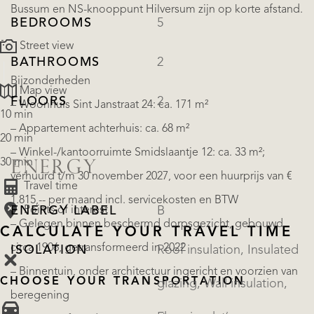
Bussum en NS-knooppunt Hilversum zijn op korte afstand.
BEDROOMS
5
Street view
BATHROOMS
2
Bijzonderheden
Map view
FLOORS
2
– Woonhuis Sint Janstraat 24: ca. 171 m²
10 min
– Appartement achterhuis: ca. 68 m²
20 min
– Winkel-/kantoorruimte Smidslaantje 12: ca. 33 m²;
30 min
ENERGY
verhuurd t/m 30 november 2027, voor een huurprijs van €
Travel time
1.815,-- per maand incl. servicekosten en BTW
Points of interest
ENERGY LABEL
B
– Gelegen binnen beschermd dorpsgezicht, gebouwd
CALCULATE YOUR TRAVEL TIME
circa 1906, getransformeerd in 2022
ISOLATION
Roof insulation, Insulated
– Binnentuin, onder architectuur ingericht en voorzien van
CHOOSE YOUR TRANSPORTATION
glazing, Wall insulation,
beregening