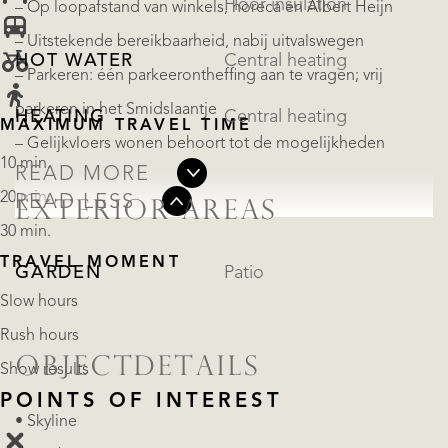
Floor insulation
– Op loopafstand van winkels, horeca en Albert Heijn
– Uitstekende bereikbaarheid, nabij uitvalswegen
HOT WATER
Central heating
– Parkeren: één parkeerontheffing aan te vragen; vrij
parkeren in het Smidslaantje
HEATING
Central heating
MAXIMUM TRAVEL TIME
– Gelijkvloers wonen behoort tot de mogelijkheden
10 min.
READ MORE
20 min.
READ LESS
EXTERIOR AREAS
30 min.
TRAVEL MOMENT
GARDEN
Patio
Slow hours
Rush hours
OBJECTDETAILS
Show results
POINTS OF INTEREST
• Skyline