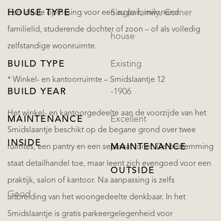
HOUSE TYPE
Single family, Corner
Een ideale oplossing voor een au pair, inwonend
familielid, studerende dochter of zoon – of als volledig
house
zelfstandige woonruimte.
BUILD TYPE
Existing
* Winkel- en kantoorruimte – Smidslaantje 12
BUILD YEAR
-1906
Het winkel- en kantoorgedeelte aan de voorzijde van het
MAINTENANCE
Excellent
Smidslaantje beschikt op de begane grond over twee
INSIDE
MAINTENANCE
ruimtes, een pantry en een separaat toilet. De bestemming
staat detailhandel toe, maar leent zich evengoed voor een
OUTSIDE
praktijk, salon of kantoor. Na aanpassing is zelfs
Good
uitbreiding van het woongedeelte denkbaar. In het
Smidslaantje is gratis parkeergelegenheid voor