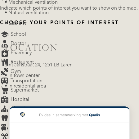
• Mechanical ventilation
Indicate which points of interest you want to show on the map.
• Natural ventilation
CHOOSE YOUR POINTS OF INTEREST
• Cable tv
School
Doctor
LOCATION
Pharmacy
Restaurant
Sint Janstraat 24, 1251 LB Laren
Gym
• In town center
Transportation
• In residental area
Supermarket
Hospital
Church
Dentist
Cinema
Barber