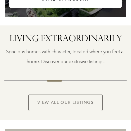
MERE
BLARICUM
GANTENSTRAAT
SCHAPEND
LIVING EXTRA­ORDINARILY
7
€
Spacious homes with character, located where you feel at
0.000
1.195.000
.
K.K.
home. Discover our exclusive listings.
VIEW ALL OUR LISTINGS