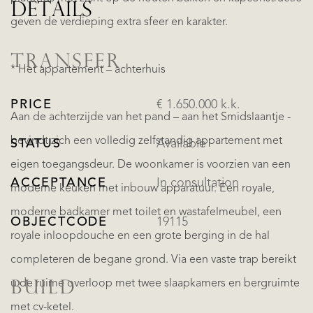
DETAILS
geven de verdieping extra sfeer en karakter.
TRANSFER
* Het appartement – achterhuis
PRICE
€ 1.650.000 k.k.
Aan de achterzijde van het pand – aan het Smidslaantje -
bevindt zich een volledig zelfstandig appartement met
STATUS
Available
eigen toegangsdeur. De woonkamer is voorzien van een
ACCEPTANCE
In consultation
moderne keuken met inbouw apparatuur. Een royale,
moderne badkamer met toilet en wastafelmeubel, een
OBJECTCODE
19115
royale inloopdouche en een grote berging in de hal
completeren de begane grond. Via een vaste trap bereikt
u de ruime overloop met twee slaapkamers en bergruimte
BUILD
met cv-ketel.