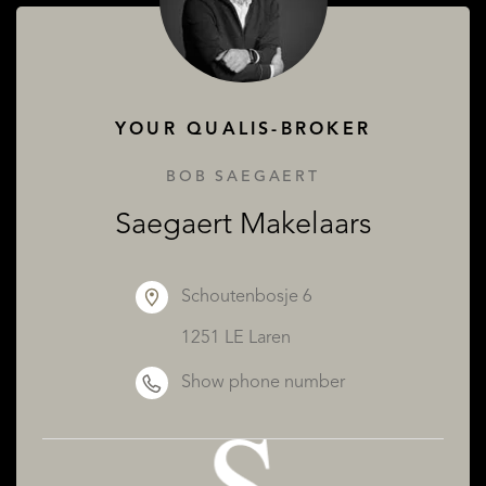
YOUR QUALIS-BROKER
BOB SAEGAERT
Saegaert Makelaars
Schoutenbosje 6
1251 LE Laren
Show phone number