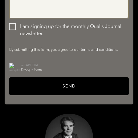
I am signing up for the monthly Qualis Journal
newsletter.
SERVICES
By submitting this form, you agree to our
terms and conditions
.
reCAPTCHA
Privacy
•
Terms
SEND
ABOUT QUALIS