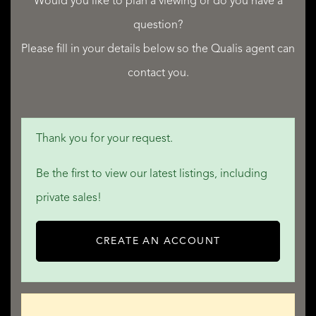
Would you like to plan a viewing or do you have a
question?
FACILITIES
attic, electricity
Please fill in your details below so the Qualis agent can
contact you.
OBJECTDETAILS
Thank you for your request.
• Outside sun screen
• CCTV
Be the first to view our latest listings, including
• Skyline
private sales!
• Glass fiber
• Mechanical ventilation
CREATE AN ACCOUNT
• Smoke duct
• Sauna
• Sliding door