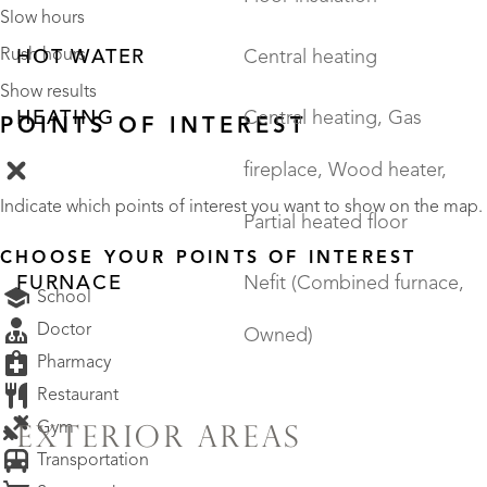
Slow hours
Rush hours
HOT WATER
Central heating
Show results
HEATING
Central heating, Gas
POINTS OF INTEREST
fireplace, Wood heater,
Indicate which points of interest you want to show on the map.
Partial heated floor
CHOOSE YOUR POINTS OF INTEREST
FURNACE
Nefit (Combined furnace,
School
Doctor
Owned)
Pharmacy
Restaurant
Gym
EXTERIOR AREAS
Transportation