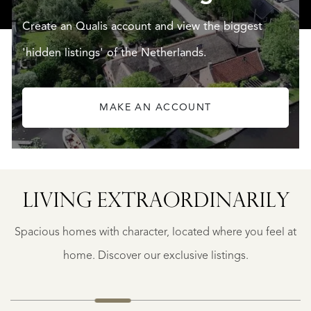
Create an Qualis account and view the biggest
'hidden listings' of the Netherlands.
MAKE AN ACCOUNT
N
FREDERIKSOORD
MOLENLAAN
LIVING EXTRA­ORDINARILY
4
€
Spacious homes with character, located where you feel at
925.000
K.K.
home. Discover our exclusive listings.