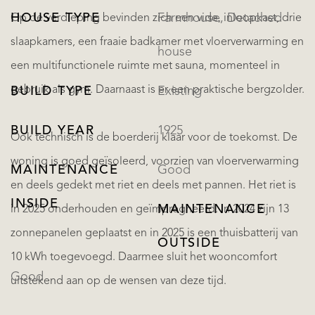
HOUSE TYPE
Farmhouse, Detached
Op de verdieping bevinden zich een vide, inloopkast, drie
slaapkamers, een fraaie badkamer met vloerverwarming en
house
een multifunctionele ruimte met sauna, momenteel in
gebruik als gym. Daarnaast is er een praktische bergzolder.
BUILD TYPE
Existing
BUILD YEAR
1925
Ook technisch is de boerderij klaar voor de toekomst. De
woning is goed geïsoleerd, voorzien van vloerverwarming
MAINTENANCE
Good
en deels gedekt met riet en deels met pannen. Het riet is
INSIDE
MAINTENANCE
in 2025 onderhouden en geïmpregneerd. In 2024 zijn 13
zonnepanelen geplaatst en in 2025 is een thuisbatterij van
OUTSIDE
10 kWh toegevoegd. Daarmee sluit het wooncomfort
Good
uitstekend aan op de wensen van deze tijd.