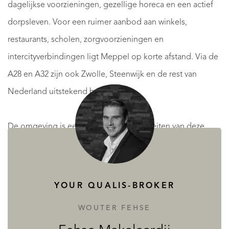
dagelijkse voorzieningen, gezellige horeca en een actief
dorpsleven. Voor een ruimer aanbod aan winkels,
restaurants, scholen, zorgvoorzieningen en
intercityverbindingen ligt Meppel op korte afstand. Via de
A28 en A32 zijn ook Zwolle, Steenwijk en de rest van
Nederland uitstekend bereikbaar.
De omgeving is een van de grote kwaliteiten van deze
plek. Vanuit huis wandel of fiets je zo de Drentse natuur in,
met bossen, heidevelden en het indrukwekkende
Holtingerveld binnen handbereik. Ook de waterrijke
YOUR QUALIS-BROKER
natuur van Nationaal Park Weerribben-Wieden ligt
WOUTER FEHSE
dichtbij; ideaal voor liefhebbers van varen, wandelen,