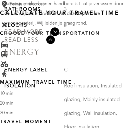
natuurgebieden binnen handbereik. Laat je verrassen door
Points of interest
BATHROOMS
3
CALCULATE YOUR TRAVEL TIME
de ruimte, rust en kwaliteit van deze bijzondere
woonboerderij. Wij leiden je graag rond.
FLOORS
3
READ MORE
CHOOSE YOUR TRANSPORTATION
READ LESS
ENERGY
ENERGY LABEL
C
MAXIMUM TRAVEL TIME
ISOLATION
Roof insulation, Insulated
10 min.
glazing, Mainly insulated
20 min.
30 min.
glazing, Wall insulation,
TRAVEL MOMENT
Floor insulation