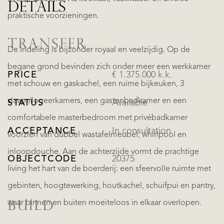
DETAILS
praktische voorzieningen.
TRANSFER
De indeling is bijzonder royaal en veelzijdig. Op de
begane grond bevinden zich onder meer een werkkamer
PRICE
€ 1.375.000 k.k.
met schouw en gaskachel, een ruime bijkeuken, 3
slaap-/logeerkamers, een gastenbadkamer en een
STATUS
Available
comfortabele masterbedroom met privébadkamer
ACCEPTANCE
In consultation
voorzien van dubbel wastafelmeubel, whirlpool en
inloopdouche. Aan de achterzijde vormt de prachtige
OBJECTCODE
20375
living het hart van de boerderij: een sfeervolle ruimte met
gebinten, hoogtewerking, houtkachel, schuifpui en pantry,
waar binnen en buiten moeiteloos in elkaar overlopen.
BUILD