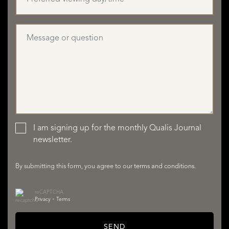
READ MORE
READ LESS
LISTINGS
I am signing up for the monthly Qualis Journal
newsletter.
By submitting this form, you agree to our
terms and conditions
.
reCAPTCHA
Privacy
•
Terms
SERVICES
SEND