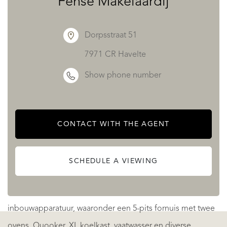
Fehse Makelaardij
fietsen en buitenleven. Hier woon je met het gevoel van
vrijheid dat de stad zelden biedt, maar met alle gemakken
Dorpsstraat 51
verrassend dichtbij.
7971 CR Havelte
De boerderij, oorspronkelijk gebouwd in 1925, is in 2023,
Show phone number
2024 en 2025 met zorg gerenoveerd en combineert
authentieke sfeer met hedendaags wooncomfort. Binnen
vallen direct de royale ruimtes, de fraaie zichtlijnen en de
CONTACT WITH THE AGENT
warme woonbeleving op. De entree met prachtig
trappenhuis en vide geeft het huis allure, terwijl de
SCHEDULE A VIEWING
woonkeuken uit 2025 uitnodigt tot uitgebreid koken en
samenzijn. Deze is voorzien van hoogwaardige
inbouwapparatuur, waaronder een 5-pits fornuis met twee
ovens, Quooker, XL koelkast, vaatwasser en diverse