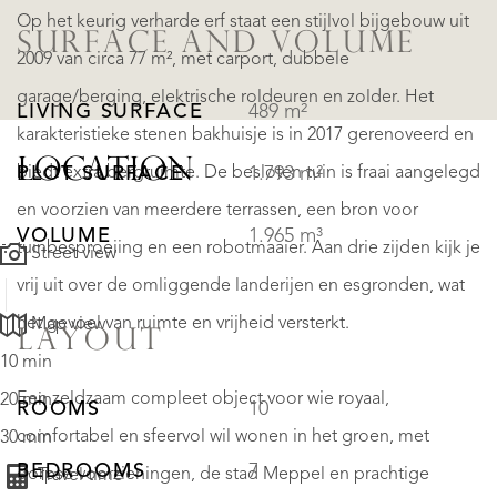
Op het keurig verharde erf staat een stijlvol bijgebouw uit
SURFACE AND VOLUME
2009 van circa 77 m², met carport, dubbele
garage/berging, elektrische roldeuren en zolder. Het
LIVING SURFACE
489 m²
karakteristieke stenen bakhuisje is in 2017 gerenoveerd en
LOCATION
biedt extra bergruimte. De besloten tuin is fraai aangelegd
PLOT SURFACE
1.793 m²
en voorzien van meerdere terrassen, een bron voor
VOLUME
1.965 m³
tuinbesproeiing en een robotmaaier. Aan drie zijden kijk je
Street view
vrij uit over de omliggende landerijen en esgronden, wat
het gevoel van ruimte en vrijheid versterkt.
Map view
LAYOUT
10 min
Een zeldzaam compleet object voor wie royaal,
20 min
ROOMS
10
comfortabel en sfeervol wil wonen in het groen, met
30 min
BEDROOMS
7
dorpse voorzieningen, de stad Meppel en prachtige
Travel time