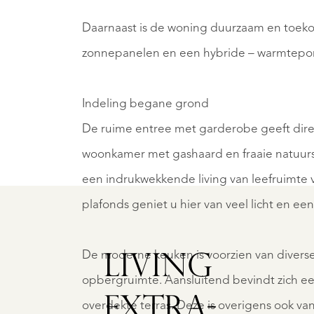
Daarnaast is de woning duurzaam en toeko
zonnepanelen en een hybride – warmtepom
Indeling begane grond
IDLAREN
ODOOR
De ruime entree met garderobe geeft direc
RONINGERSTRAAT
HOOF
5
34
woonkamer met gashaard en fraaie natuur
€
een indrukwekkende living van leefruimte 
.462.500
995.00
plafonds geniet u hier van veel licht en ee
K.
K.K.
De moderne keuken is voorzien van divers
LIVING
NEW
opbergruimte. Aansluitend bevindt zich ee
EXTRA­
overdekte terras. Deze is overigens ook van