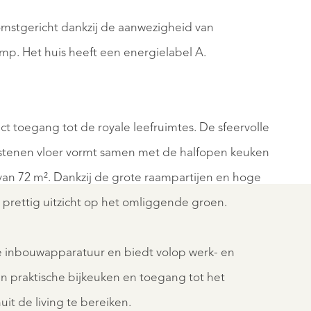
mstgericht dankzij de aanwezigheid van
p. Het huis heeft een energielabel A.
N
VEENHUIZEN
t toegang tot de royale leefruimtes. De sfeervolle
DSTRAAT
BERGVEE
1
stenen vloer vormt samen met de halfopen keuken
€
van 72 m². Dankzij de grote raampartijen en hoge
0
1.350.000
n prettig uitzicht op het omliggende groen.
K.K.
e inbouwapparatuur en biedt volop werk- en
NEW
n praktische bijkeuken en toegang tot het
REGISTER
uit de living te bereiken.