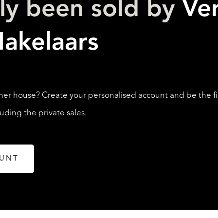
lly been sold by
Ver
LISTINGS
akelaars
her house? Create your personalised account and be the fi
ding the private sales.
ABOUT QUALIS
OUNT