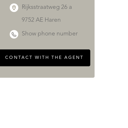
Rijksstraatweg 26 a
9752 AE Haren
Show phone number
CONTACT WITH THE AGENT