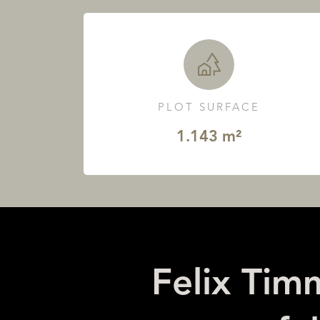
PLOT SURFACE
1.143 m²
Felix Tim