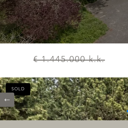
€ 1.445.000 k.k.
SOLD