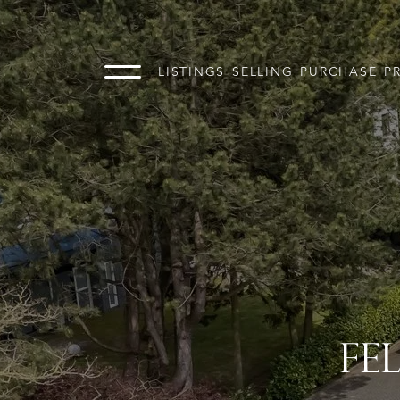
LISTINGS
SELLING
PURCHASE
P
FE