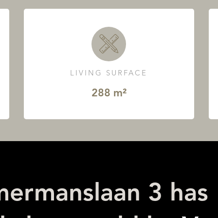
LIVING SURFACE
288 m²
mermanslaan 3 has