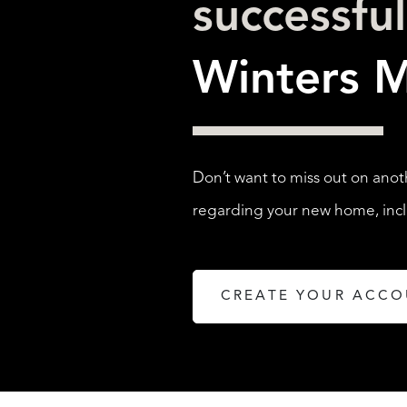
successfu
Winters M
Don’t want to miss out on anot
regarding your new home, inclu
CREATE YOUR ACC