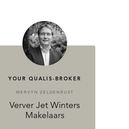
YOUR QUALIS-BROKER
MERVYN ZELDENRUST
Verver Jet Winters
Makelaars