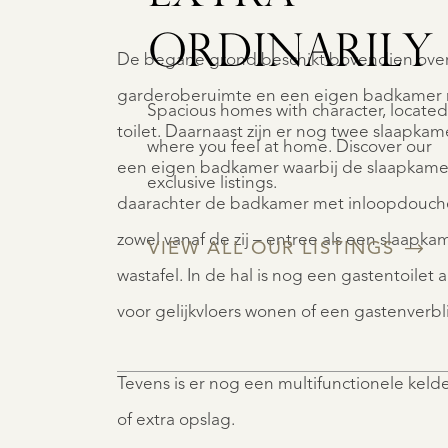
ORDINARILY
De begane grond beschikt bovendien over
garderoberuimte en een eigen badkamer m
Spacious homes with character, located
toilet. Daarnaast zijn er nog twee slaapk
where you feel at home. Discover our
een eigen badkamer waarbij de slaapkamer
exclusive listings.
daarachter de badkamer met inloopdouche,
zowel vanaf de zij – entree als een slaapk
VIEW ALL OUR LISTINGS
wastafel. In de hal is nog een gastentoilet
voor gelijkvloers wonen of een gastenverblij
Tevens is er nog een multifunctionele keld
of extra opslag.