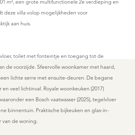
01 m², een grote multifunctionele 2e verdieping en
dt deze villa volop mogelijkheden voor
ijk aan huis.
BAARN
RIKLAAN
KRONING
11
€
loer, toilet met fonteintje en toegang tot de
00
1.495.000
n de voorzijde. Sfeervolle woonkamer met haard,
K.K.
 een lichte serre met ensuite-deuren. De begane
r en veel lichtinval. Royale woonkeuken (2017)
aaronder een Bosch vaatwasser (2025), tegelvloer
e binnentuin. Praktische bijkeuken en glas-in-
r van de woning.
REGISTER