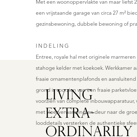
Met een woonoppervlakte van maar liefst 2
een vrijstaande garage van circa 27 m² bie
gezinsbewoning, dubbele bewoning of prakt
BAARN
PRINS
AARN
CHOOLSTRAAT
HEND
4
70
I N D E L I N G
€
Entree, royale hal met originele marmeren v
50.000
850.0
stahoge kelder met koekoek. Werkkamer aa
.K.
K.K.
fraaie ornamentenplafonds en aansluitend
grond is voorzien van een fraaie parketvloe
LIVING
voorzien van complete inbouwapparatuur, w
EXTRA­
met vloerverwarming en deur naar de groen
looddetails versterken de authentieke sfee
ORDINARILY