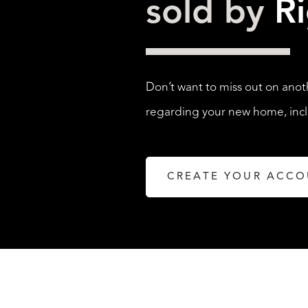
sold by
R
Don’t want to miss out on anot
regarding your new home, inclu
CREATE YOUR ACC