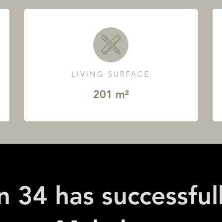
LIVING SURFACE
201 m²
n 34 has successful