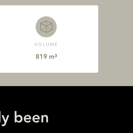
VOLUME
819 m³
ly been