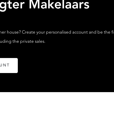
igter Makelaars
LISTINGS
her house? Create your personalised account and be the fi
ding the private sales.
OUNT
ABOUT QUALIS