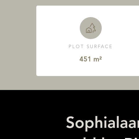
PLOT SURFACE
451 m²
Sophialaa