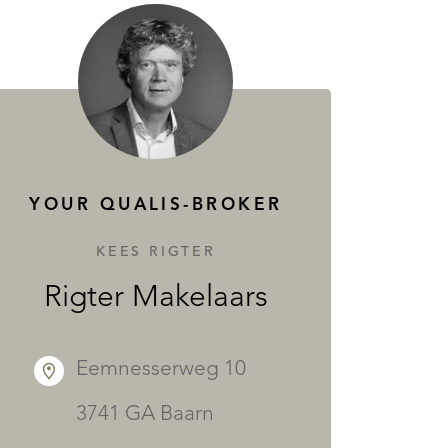
YOUR QUALIS-BROKER
KEES RIGTER
Rigter Makelaars
Eemnesserweg 10
3741 GA Baarn