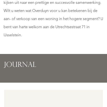
kijken uit naar een prettige en succesvolle samenwerking.
Wilt u weten wat Overduyn voor u kan betekenen bij de
aan- of verkoop van een woning in het hogere segment? U
bent van harte welkom aan de Utrechtsestraat 71 in
Learning
IJsselstein.
to
Win
see
|
your
exclu
home
boat
JOURNAL
anew
trip
Discover
what
REA
can
READ
MOR
emerge.
MORE