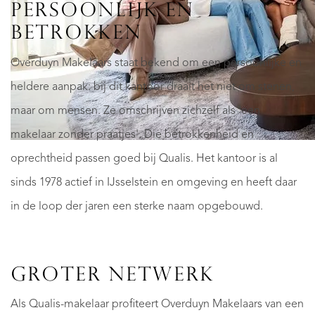
PERSOONLIJK EN
BETROKKEN
Overduyn Makelaars staat bekend om een persoonlijke en
heldere aanpak: bij dit kantoor draait het niet om stenen,
maar om mensen. Ze omschrijven zichzelf als 'een
makelaar zonder praatjes'. Die betrokkenheid en
oprechtheid passen goed bij Qualis. Het kantoor is al
sinds 1978 actief in IJsselstein en omgeving en heeft daar
in de loop der jaren een sterke naam opgebouwd.
GROTER NETWERK
Als Qualis-makelaar profiteert Overduyn Makelaars van een