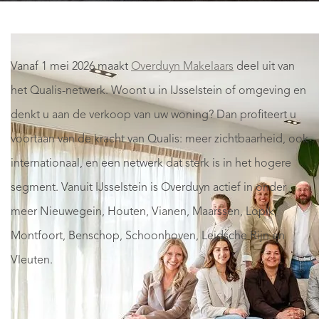
Vanaf 1 mei 2026 maakt
Overduyn Makelaars
deel uit van
het Qualis-netwerk. Woont u in IJsselstein of omgeving en
denkt u aan de verkoop van uw woning? Dan profiteert u
voortaan van de kracht van Qualis: meer zichtbaarheid, ook
internationaal, en een netwerk dat sterk is in het hogere
segment. Vanuit IJsselstein is Overduyn actief in onder
meer Nieuwegein, Houten, Vianen, Maarssen, Lopik,
Montfoort, Benschop, Schoonhoven, Leidsche Rijn en
Vleuten.