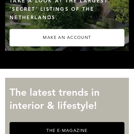
TAKE A LOOK AT THE LARGEST
‘SECRET’ LISTINGS OF THE
NETHERLANDS.
SERVICES
MAKE AN ACCOUNT
The latest trends in
interior & lifestyle!
ABOUT QUALIS
THE E-MAGAZINE