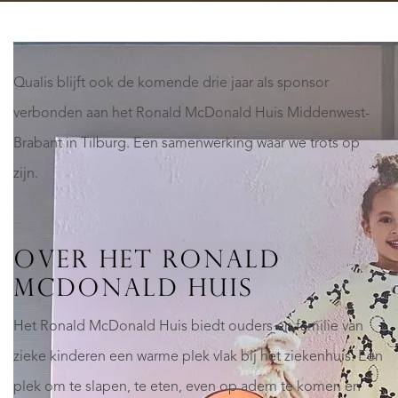
Qualis blijft ook de komende drie jaar als sponsor
verbonden aan het Ronald McDonald Huis Middenwest-
Brabant in Tilburg. Een samenwerking waar we trots op
zijn.
OVER HET RONALD
MCDONALD HUIS
Het Ronald McDonald Huis biedt ouders en familie van
zieke kinderen een warme plek vlak bij het ziekenhuis. Een
plek om te slapen, te eten, even op adem te komen en