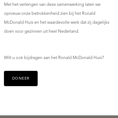
Met het verlengen van deze samenwerking laten we
opnieuw onze betrokkenheid zien bij het Ronald
McDonald Huis en het waardevolle werk dat zij dagelijks
doen voor gezinnen uit heel Nederland.
Wilt u ook bijdragen aan het Ronald McDonald Huis?
DONEER
Learning
to
Win
see
|
your
exclu