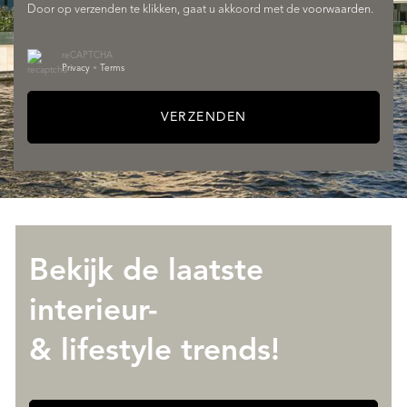
Door op verzenden te klikken, gaat u akkoord met de
voorwaarden
.
DIENSTEN
reCAPTCHA
Privacy
•
Terms
VERZENDEN
Bekijk de laatste
OVER QUALIS
interieur-
& lifestyle trends!