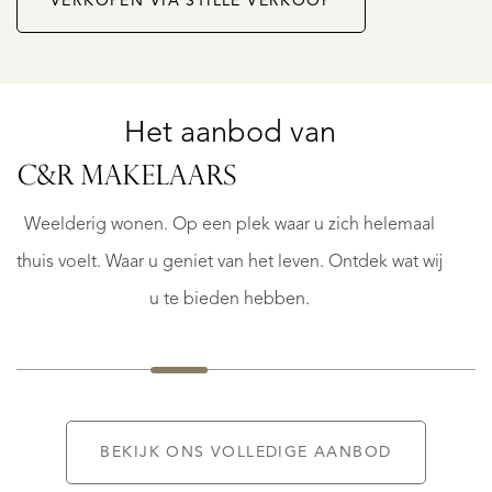
VERKOPEN VIA STILLE VERKOOP
Het aanbod van
ROOSENDAAL
C&R MAKELAARS
TDREEF
ZUNDERTSEWEG
18
Weelderig wonen. Op een plek waar u zich helemaal
€
thuis voelt. Waar u geniet van het leven. Ontdek wat wij
1.200.000
K.K.
u te bieden hebben.
BEKIJK ONS VOLLEDIGE AANBOD