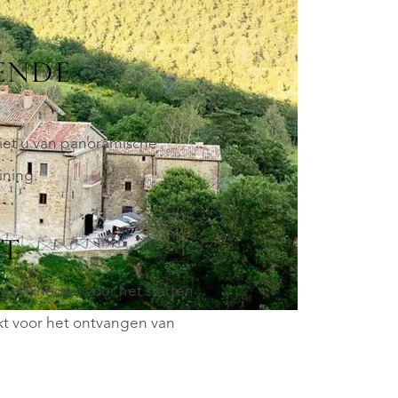
ENDE
niet u van panoramische
ining.
ST
gelijkheden voor het starten
kt voor het ontvangen van