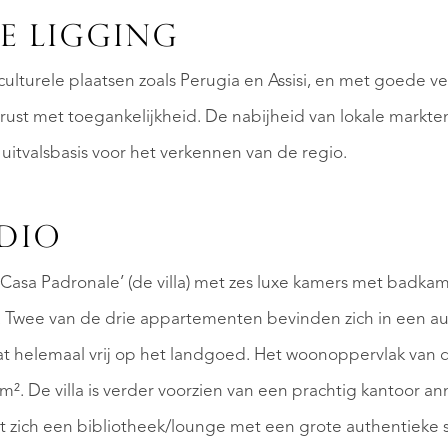
AANBOD
E LIGGING
ulturele plaatsen zoals Perugia en Assisi, en met goede v
 rust met toegankelijkheid. De nabijheid van lokale markten
uitvalsbasis voor het verkennen van de regio.
UDIO
Casa Padronale’ (de villa) met zes luxe kamers met badkame
OVER QUALIS
Twee van de drie appartementen bevinden zich in een aut
at helemaal vrij op het landgoed. Het woonoppervlak van
. De villa is verder voorzien van een prachtig kantoor ann
dt zich een bibliotheek/lounge met een grote authentiek