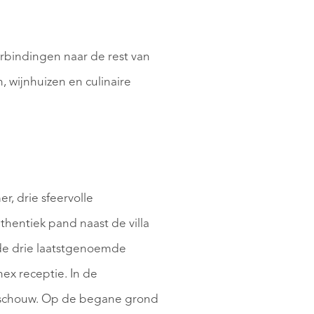
DIENSTEN
erbindingen naar de rest van
, wijnhuizen en culinaire
r, drie sfeervolle
hentiek pand naast de villa
 de drie laatstgenoemde
ex receptie. In de
e schouw. Op de begane grond