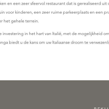
ken en een zeer sfeervol restaurant dat is gerealiseerd ui
eltuin voor kinderen, een zeer ruime parkeerplaats en een
er het gehele terrein.
 investering in het hart van Italië, met de mogelijkheid o
alunga biedt u de kans om uw Italiaanse droom te verwezenli
Winnen
|
exclusieve