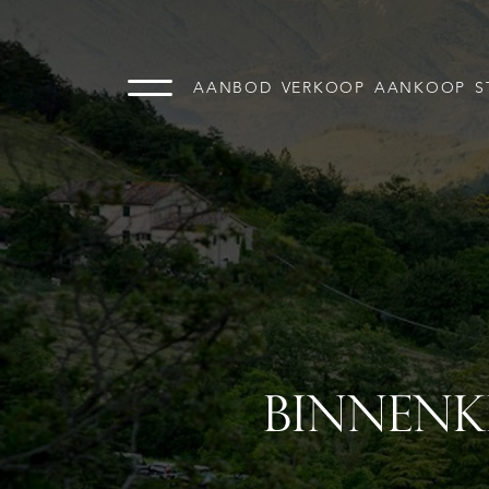
AANBOD
VERKOOP
AANKOOP
S
BINNENK