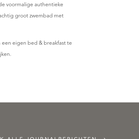
t de voormalige authentieke
 prachtig groot zwembad met
m een eigen bed & breakfast te
jken.
Meer
keuze
voor
Een
kopers
eige
in
plek
het
op
hogere
Boa