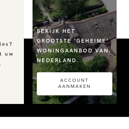
BEKIJK HET
GROOTSTE ‘GEHEIME’
ies?
WONINGAANBOD VAN
t uw
NEDERLAND.
.
ACCOUNT
AANMAKEN