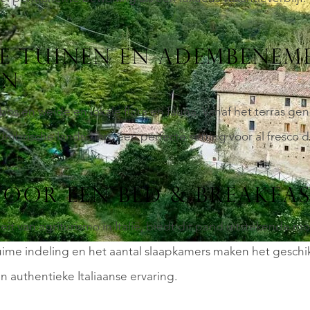
E TUINEN EN ADEMBENEM
EN
os en weide en lokale flora en fauna. Vanaf het terras ge
Umbrische landschap, een perfecte setting voor al fresco d
VOOR EEN BED & BREAKFA
 van agriturismo in Italië, biedt dit pand uitstekende mo
uime indeling en het aantal slaapkamers maken het geschi
n authentieke Italiaanse ervaring.