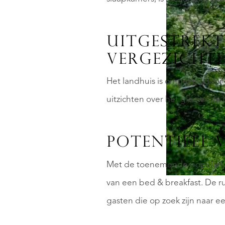
UITGESTREKT
VERGEZICHT
Het landhuis is omgeven door b
uitzichten over het glooiende 
POTENTIEEL 
Met de toenemende populariteit
van een bed & breakfast. De r
gasten die op zoek zijn naar ee