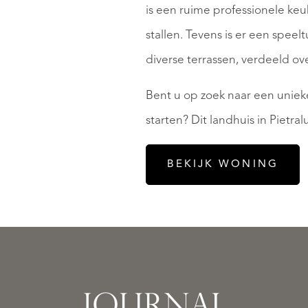
is een ruime professionele keu
stallen. Tevens is er een spe
diverse terrassen, verdeeld ov
Bent u op zoek naar een unieke
starten? Dit landhuis in Pietr
BEKIJK WONING
Uw
woning
opnieuw
leren