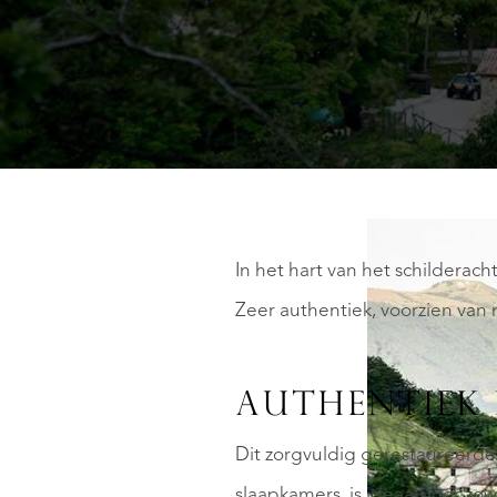
In het hart van het schilderac
Zeer authentiek, voorzien van
AUTHENTIEK
Dit zorgvuldig gerestaureerde
slaapkamers, is ideaal voor zo