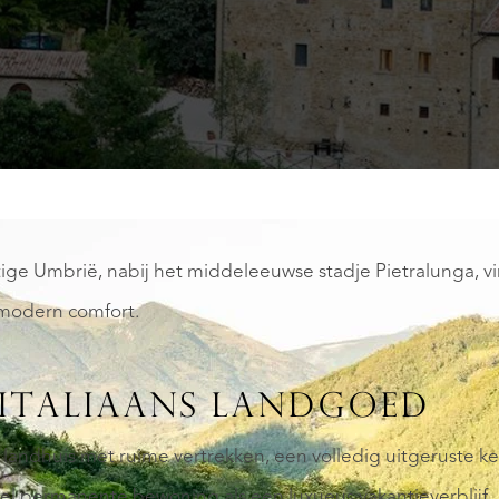
htige Umbrië, nabij het middeleeuwse stadje Pietralunga, vi
 modern comfort.
 ITALIAANS LANDGOED
 landhuis met ruime vertrekken, een volledig uitgeruste 
wel permanente bewoning als een luxueus vakantieverblijf.